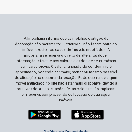
acessos rápidos às necessidades diárias.
Profissionais e suas famílias apreciarão a
facilidade de deslocamento e a qualidade de
vida que este endereço oferece. Não Perca Esta
Oportunidade Este condomínio representa uma
A Imobiliária informa que as mobílias e artigos de
rara oportunidade de investir em um imóvel com
decoração são meramente ilustrativos - não fazem parte do
ampla área útil e características excepcionais
imóvel, exceto nos casos de imóveis mobiliados. A
em um bairro valorizado. A demanda por
imobiliária se reserva o direito de alterar qualquer
informação referente aos valores e dados de seus imóveis
propriedades neste local é alta, significando que
sem aviso prévio. O valor anunciado do condomínio é
esta chance pode não estar disponível por
aproximado, podendo ser maior, menor ou mesmo passível
muito tempo. Agende sua visita e descubra
de alteração no decorrer da locação. Pode ocorrer de algum
imóvel anunciado no site não estar mais disponível devido à
como este lar pode ser seu próximo grande
rotatividade. As solicitações feitas pelo site não implicam
passo!
em reserva, compra, venda ou locação de quaisquer
imóveis.
Política de Privacidade