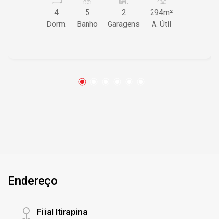
quem valoriza um lifestyle sofisticado e
4
5
2
294m²
tranquilo. Características do Imóvel ? 4
Dorm.
Banho
Garagens
A. Útil
dormitórios, incluindo 2 suítes, garantindo
conforto e privacidade para sua família ? Ampla
sala e cozinha bem distribuída, proporcionando
ambiente perfeito para convívio social ? 5
banheiros modernos, oferecendo praticidade e
conveniência para todos os moradores ? 2
vagas de garagem, assegurando segurança e
comodidade para seus veículos ? Área útil de
294m², permitindo que você desfrute de um
espaço generoso e bem planejado Diferenciais
que Fazem a Diferença Este condomínio
combina design inteligente com acabamentos
de alta qualidade, garantindo a você não apenas
Endereço
um lugar para morar, mas um verdadeiro lar. As
suítes amplas proporcionam um retiro particular
confortável, enquanto a disposição eficiente
Filial Itirapina
dos espaços comuns maximiza as áreas de