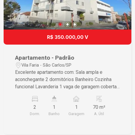
R$ 350.000,00 V
Apartamento - Padrão
Vila Faria - São Carlos/SP
Excelente apartamento com: Sala ampla e
aconchegante 2 dormitórios Banheiro Cozinha
funcional Lavanderia 1 vaga de garagem coberta
Imóvel ideal para quem busca conforto,
praticidade e segurança. Ótima oportunidade para
2
1
1
70 m²
morar ou investir! Entre em contato para mais
Dorm.
Banho
Garagem
A. Útil
informações e agendar uma visita.