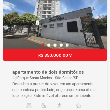
valorização e crescimento. Agende sua visita e
descubra por que este apartamento é a escolha
perfeita para sua família!
R$ 350.000,00 V
apartamento de dois dormitórios
Parque Santa Monica - São Carlos/SP
Descubra o prazer de viver em um apartamento
que combina praticidade, segurança e uma ótima
localização. Este imóvel oferece um ambiente
ideal para desfrutar do conforto e conveniência
com sua família. Características do Imóvel ? 3