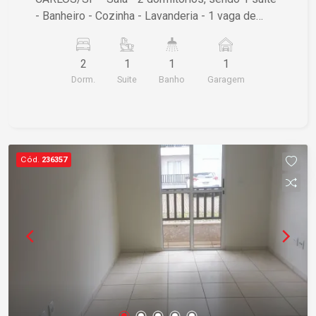
- Banheiro - Cozinha - Lavanderia - 1 vaga de
garagem NÃO PERCA ESSA OPORTUNIDADE
2
1
1
1
Dorm.
Suite
Banho
Garagem
Cód.
236357