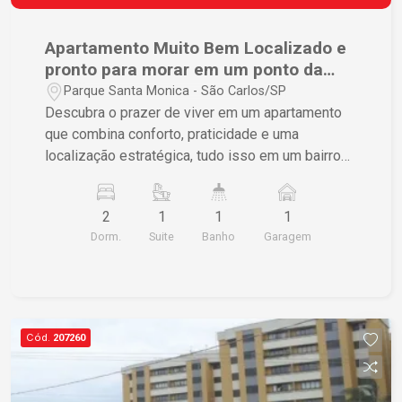
Apartamento Muito Bem Localizado e
pronto para morar em um ponto da
Cidade que ta crescendo bastante.
Parque Santa Monica - São Carlos/SP
Descubra o prazer de viver em um apartamento
que combina conforto, praticidade e uma
localização estratégica, tudo isso em um bairro
em pleno crescimento. Este imóvel é uma
excelente escolha para quem busca um ambiente
2
1
1
1
aconchegante e funcional. Características do
Dorm.
Suite
Banho
Garagem
Imóvel • 2 dormitórios sendo 1 suíte, garantindo
privacidade e conforto • Sala espaçosa para TV e
jantar, proporcionando um local acolhedor para
socializar • Cozinha com armários planejados,
assegurando praticidade e organização • 1 vaga
Cód.
207260
de garagem, oferecendo conveniência e
segurança • Acabamento de qualidade com piso
frio e portas de madeira, adicionando