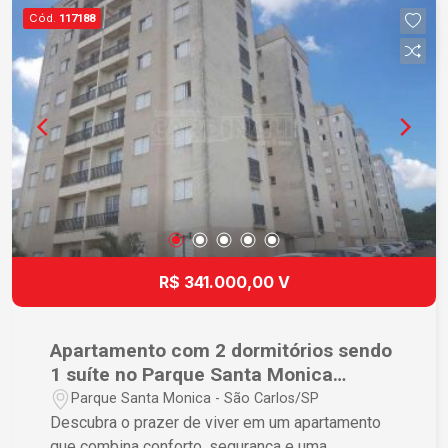
fazer um investimento seguro que continuará
Cód.
117188
trazendo retornos. Agende sua visita e descubra
como é viver com qualidade e conforto!
R$ 341.000,00 V
Apartamento com 2 dormitórios sendo
1 suíte no Parque Santa Monica
próximo ao Shopping Iguatemi em São
Parque Santa Monica - São Carlos/SP
Carlos
Descubra o prazer de viver em um apartamento
que combina conforto, segurança e uma