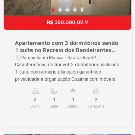
de adquirir seu novo lar em uma área altamente
valorizada e desejada. Agende sua visita e
descubra como é morar com qualidade e
R$ 350.000,00 V
tranquilidade!
Apartamento com 3 dormitórios sendo
1 suíte no Recreio dos Bandeirantes
próximo ao Shopping Iguatemi em São
Parque Santa Monica - São Carlos/SP
Carlos
Características do Imóvel: 3 dormitórios incluindo
1 suíte com armário planejado garantindo
privacidade e organização Cozinha com móveis
planejados proporcionando praticidade e
eficiência Lavanderia separada, oferecendo
3
1
1
2
conveniência e melhor uso do espaço 2 vagas de
Dorm.
Suite
Banho
Garagens
garagem cobertas assegurando facilidade e
segurança Tela em todas as janelas trazendo
segurança adicional para sua família Não Perca
Esta Oportunidade! Este é o momento ideal para