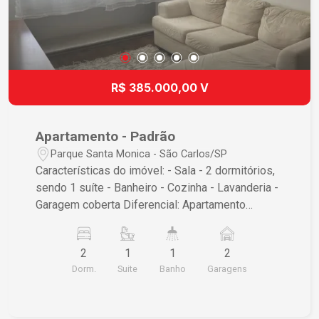
R$ 385.000,00 V
Apartamento - Padrão
Parque Santa Monica - São Carlos/SP
Características do imóvel: - Sala - 2 dormitórios,
sendo 1 suíte - Banheiro - Cozinha - Lavanderia -
Garagem coberta Diferencial: Apartamento
mobiliado com mesa e cadeiras, armários na
cozinha, banheiros com armários e espelhos,
2
1
1
2
dormitórios com armários (sendo 1 com duas
Dorm.
Suite
Banho
Garagens
camas de solteiro e outro com cama de casal)
lavanderia com balcão, varal, micro-ondas, fogão,
geladeira, sala com sofá, cortinas nos