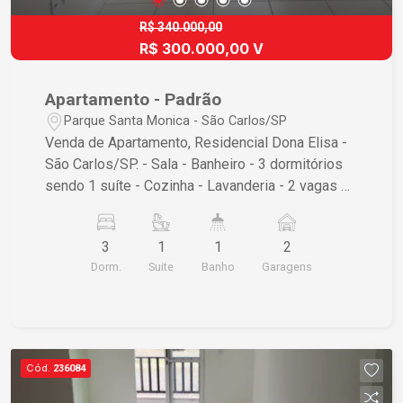
R$ 340.000,00
R$ 300.000,00 V
Apartamento - Padrão
Parque Santa Monica - São Carlos/SP
Venda de Apartamento, Residencial Dona Elisa -
São Carlos/SP. - Sala - Banheiro - 3 dormitórios
sendo 1 suíte - Cozinha - Lavanderia - 2 vagas de
garagem Ótima oportunidade para quem busca
conforto e praticidade em uma boa localização.
3
1
1
2
Entre em contato para mais informações e
Dorm.
Suite
Banho
Garagens
agendar uma visita!
Cód.
236084