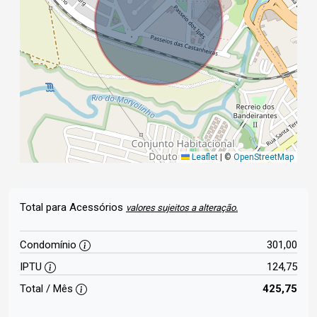
Leaflet
|
©
OpenStreetMap
Total para Acessórios
valores sujeitos a alteração.
Condomínio
301,00
IPTU
124,75
Total / Mês
425,75