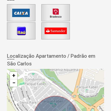
Localização Apartamento / Padrão em
São Carlos
+
−