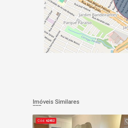
Imóveis Similares
Cód.
62452