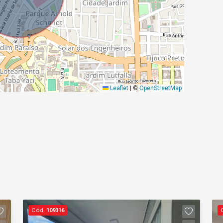
Leaflet
|
©
OpenStreetMap
Cód.
109316