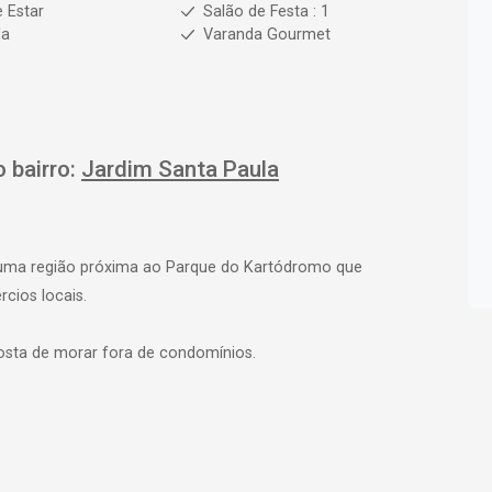
e Estar
Salão de Festa : 1
da
Varanda Gourmet
 bairro:
Jardim Santa Paula
 uma região próxima ao Parque do Kartódromo que
cios locais.
gosta de morar fora de condomínios.