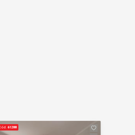
Cód.
61288