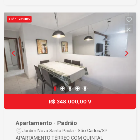
cozinha funcional, banheiro social, lavanderia e 1
vaga de garagem coberta, garantindo mais
comodidade no dia a dia. Uma excelente opção
Cód.
239385
para quem deseja morar com qualidade de vida
ou investir em um imóvel com grande potencial
de valorização em São Carlos. Agende uma visita
e venha conhecer seu novo lar!
R$ 348.000,00 V
Apartamento - Padrão
Jardim Nova Santa Paula - São Carlos/SP
APARTAMENTO TÉRREO COM QUINTAL