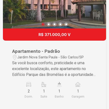
R$ 371.000,00 V
Apartamento - Padrão
Jardim Nova Santa Paula - São Carlos/SP
Se você busca conforto, praticidade e uma
excelente localização, este apartamento no
Edifício Parque das Bromélias é a oportunidade
ideal! O imóvel conta com 2 dormitórios, sendo 1
suíte, proporcionando mais privacidade e
2
1
1
1
conforto para toda a família. Possui sala ampla e
Dorm.
Suite
Banho
Garagem
aconchegante, perfeita para receber amigos e
desfrutar de momentos especiais, além de