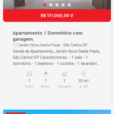
R$ 171.000,00 V
Apartamento 1 Dormitório com
garagem.
Jardim Nova Santa Paula - São Carlos/SP
Venda de Apartamento, Jardim Nova Santa Paula,
São Carlos/SP Características: - 1 sala - 1
dormitório - 1 banheiro - 1 cozinha - 1 lavanderia
- 1 garagem - Área útil: 30,00 m² Ótima
oportunidade para quem busca conforto e
1
1
1
30 m²
praticidade em um bairro tranquilo. Entre em
Dorm.
Banho
Garagem
A. Útil
contato para mais informações e agendar uma
visita!