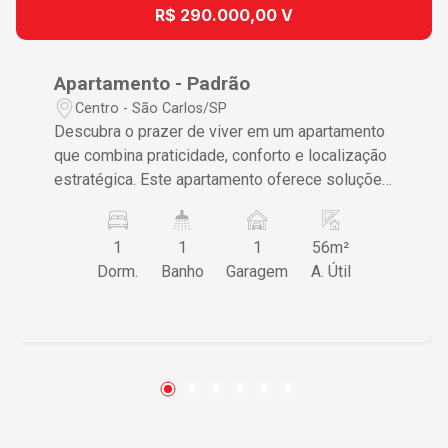
R$ 290.000,00 V
Apartamento - Padrão
Centro - São Carlos/SP
Descubra o prazer de viver em um apartamento
que combina praticidade, conforto e localização
estratégica. Este apartamento oferece soluções
eficientes para quem busca um estilo de vida
dinâmico e conveniente no coração de São
1
1
1
56m²
Carlos. Características do Imóvel • 1 dormitório
Dorm.
Banho
Garagem
A. Útil
espaçoso garantindo conforto e privacidade •
Sala ampla proporcionando um ambiente ideal
para relaxar e socializar • Cozinha com gabinete,
assegurando praticidade no dia a dia • 1 vaga de
garagem coberta, oferecendo segurança para
seu veículo • Gás encanado oferecendo
conveniência e eficiência Diferenciais que
Fazem a Diferença A funcionalidade se destaca