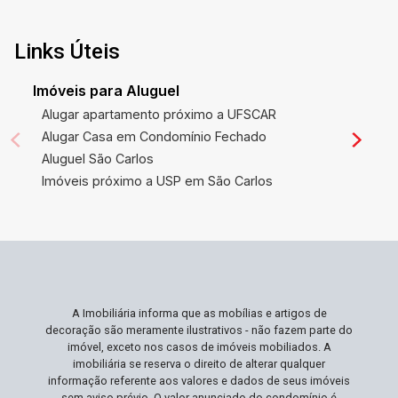
para aqueles que pensam em um investimento
seguro e rentável. Ideal Para Você Ideal para
profissionais que desejam morar próximo ao
Links Úteis
trabalho ou estudantes que prezam por um
acesso fácil às principais universidades e
Imóveis para Aluguel
centros educacionais da cidade. Se você
Alugar apartamento próximo a UFSCAR
valoriza ter tudo ao alcance, além de um local
Alugar Casa em Condomínio Fechado
tranquilo e seguro para voltar ao fim do dia, este
Aluguel São Carlos
apartamento está perfeitamente alinhado ao seu
Imóveis próximo a USP em São Carlos
estilo de vida. Não Perca Esta Oportunidade
Este imóvel está localizado em uma das áreas
mais estratégicas e procuradas de São Carlos,
uma oportunidade rara de fazer um investimento
inteligente em uma propriedade com alta
demanda e valorização. Agende sua visita e
A Imobiliária informa que as mobílias e artigos de
experimente a sensação de encontrar o lugar
decoração são meramente ilustrativos - não fazem parte do
ideal para sua próxima casa!
imóvel, exceto nos casos de imóveis mobiliados. A
imobiliária se reserva o direito de alterar qualquer
informação referente aos valores e dados de seus imóveis
sem aviso prévio. O valor anunciado do condomínio é