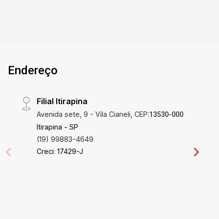
nesse imóvel, com ambientes bem distribuídos
que maximizam o uso de cada metro quadrado.
A cozinha equipada com gabinete permite a
organização e preparo de refeições com
facilidade, enquanto a sala espaçosa é perfeita
Endereço
para momentos de descanso e convívio social.
A inclusão de uma vaga coberta de garagem e
gás encanado eleva o padrão de conveniência e
Filial Itirapina
conforto, atendendo às necessidades de uma
Avenida sete, 9 - Vila Cianeli, CEP:
vida moderna. Localização Privilegiada Situado
13530-000
no bairro do Centro de São Carlos, este
Itirapina - SP
apartamento está em uma região altamente
(19) 99883-4649
valorizada pela total acessibilidade. Próximo de
Creci: 17429-J
comércios, serviços e áreas de lazer, permite
que você encontrará facilidades como
supermercados, escolas, hospitais e
restaurantes apenas alguns passos de casa. A
constante valorização da área é um ponto forte