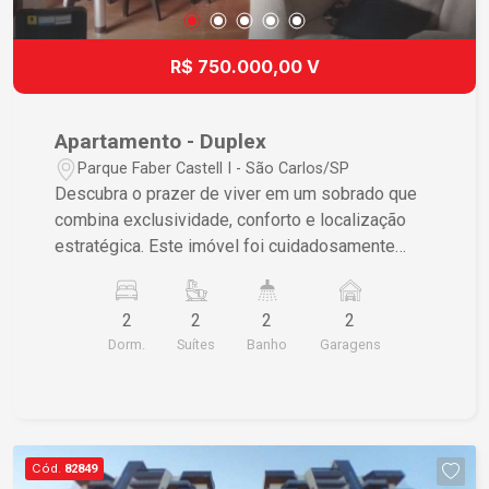
que continuamente se valoriza. Agende sua visita
e sinta a verdadeira essência de viver bem!
R$ 750.000,00 V
Apartamento - Duplex
Parque Faber Castell I - São Carlos/SP
Descubra o prazer de viver em um sobrado que
combina exclusividade, conforto e localização
estratégica. Este imóvel foi cuidadosamente
projetado para quem valoriza a praticidade e a
qualidade de vida no seu dia a dia.
2
2
2
2
Características do Imóvel 2 suítes espaçosas
Dorm.
Suítes
Banho
Garagens
garantindo privacidade e conforto para toda
família 2 banheiros modernos, assegurando
praticidade em sua rotina diária Área social com
ambientes bem planejados, oferecendo espaço
para conviver e relaxar 2 vagas de garagem
Cód.
82849
cobertas proporcionando segurança para seus