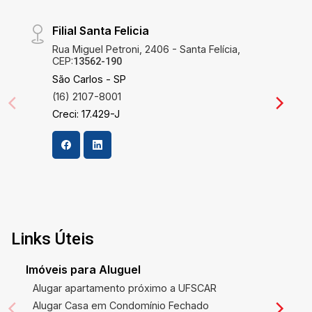
criatividade. Não Perca Esta Oportunidade
descubra como é viver bem!
Propriedades como esta, em localizações tão
Filial Santa Felicia
desejadas e com tal gama de conveniências, são
Rua Miguel Petroni, 2406 - Santa Felícia,
verdadeiras joias no mercado imobiliário. Se está
CEP:
13562-190
em busca de um lar que equilibre perfeitamente
São Carlos - SP
estilo, conforto e funcionalidade, esta é sua
(16) 2107-8001
chance de fazer um excelente investimento.
Creci: 17.429-J
Agende sua visita e descubra como é viver com
tudo que você sempre quis!
Links Úteis
Imóveis para Aluguel
Alugar apartamento próximo a UFSCAR
Alugar Casa em Condomínio Fechado