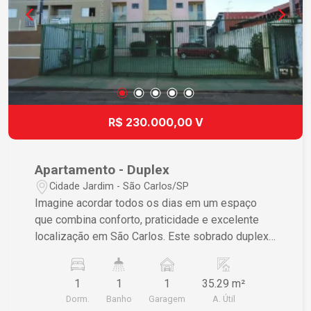
R$ 230.000,00 V
Apartamento - Duplex
Cidade Jardim - São Carlos/SP
Imagine acordar todos os dias em um espaço
que combina conforto, praticidade e excelente
localização em São Carlos. Este sobrado duplex
é ideal para quem procura um estilo de vida
moderno e conveniente. Características do
1
1
1
35.29 m²
Imóvel • 1 dormitório amplo com armário
Dorm.
Banho
Garagem
A. Útil
embutido garantindo conforto e organização. •