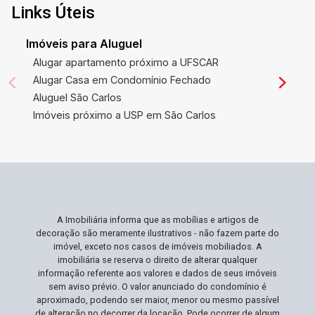
proximidade com vias principais da cidade
Links Úteis
facilita todos os deslocamentos diários. Ideal
Para Você Ideal para famílias que desejam
Imóveis para Aluguel
espaços amplos e diferentes comodidades
Alugar apartamento próximo a UFSCAR
internas e externas garantindo um alto padrão
Alugar Casa em Condomínio Fechado
de vida. Se preocupar com a localização,
Aluguel São Carlos
segurança e praticidade do dia a dia, este
Imóveis próximo a USP em São Carlos
apartamento supera todas as expectativas.
Todo planejado para trazer o máximo de
conforto e funcionalidade. Não Perca Esta
Oportunidade Apartamentos nesta região, com
esta metragem e características, são uma
raridade no mercado atual. Possuir um imóvel
A Imobiliária informa que as mobílias e artigos de
como este significa investir em qualidade de
decoração são meramente ilustrativos - não fazem parte do
vida e no futuro da sua família. Agende sua
imóvel, exceto nos casos de imóveis mobiliados. A
visita e experimente o que significa morar com
imobiliária se reserva o direito de alterar qualquer
informação referente aos valores e dados de seus imóveis
excelência e estilo!
sem aviso prévio. O valor anunciado do condomínio é
aproximado, podendo ser maior, menor ou mesmo passível
de alteração no decorrer da locação. Pode ocorrer de algum