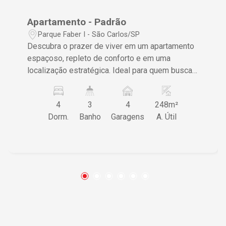
Apartamento - Padrão
Parque Faber I - São Carlos/SP
Descubra o prazer de viver em um apartamento
espaçoso, repleto de conforto e em uma
localização estratégica. Ideal para quem busca
um lar que combine qualidade de vida com a
conveniência de estar bem localizado.
4
3
4
248m²
Características do Imóvel • 4 suítes espaçosas
Dorm.
Banho
Garagens
A. Útil
proporcionando privacidade e conforto • Sala
dupla ampla permitindo múltiplas configurações
para o seu lazer e trabalho • Cozinha com
armários planejados trazendo praticidade ao
preparo das refeições • Lavanderia
independente assegurando funcionalidade na
organização do dia a dia • 4 vagas de garagem
garantindo segurança e comodidade para seus
veículos Diferenciais que Fazem a Diferença