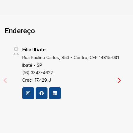
Este apartamento foi pensado para proporcionar
a melhor experiência residencial, com espaços
bem distribuídos que garantem sua privacidade
enquanto oferecem áreas comuns
Endereço
aconchegantes para reunir a família e amigos.
Os armários embutidos nas suítes, banheiros,
cozinha e lavanderia garantem não só um
Filial Ibate
acabamento de alto padrão, mas também
Rua Paulino Carlos, 853 - Centro, CEP:
auxiliam na manutenção da ordem e limpeza. As
14815-031
suítes, especialmente, são um refúgio particular,
Ibaté - SP
criadas para garantir seu conforto e bem-estar.
(16) 3343-4622
Localização Privilegiada Localizado no Parque
Creci: 17.429-J
Faber I, um dos bairros mais cobiçados de São
Carlos, este apartamento tem a vantagem de
estar próximo a importantes centros comerciais,
escolas e parques, combinando tranquilidade e
acessibilidade. São Carlos é conhecida por sua
alta qualidade de vida e infraestrutura completa,
e viver aqui é certeza de valorização contínua. A