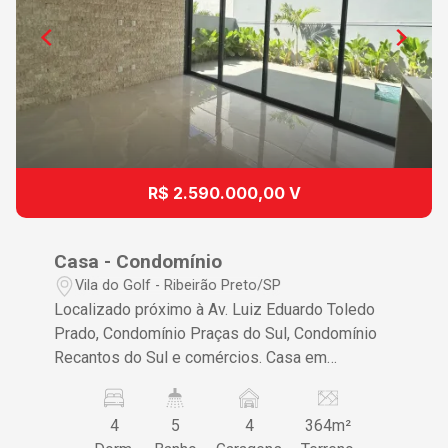
R$ 2.590.000,00 V
Casa - Condomínio
Vila do Golf - Ribeirão Preto/SP
Localizado próximo à Av. Luiz Eduardo Toledo
Prado, Condomínio Praças do Sul, Condomínio
Recantos do Sul e comércios. Casa em
condomínio de 250m²: - 04 suítes sendo uma
suíte master; - Área gourmet; - Cozinha fechada
4
5
4
364m²
com armários planejados; - Lavanderia; -