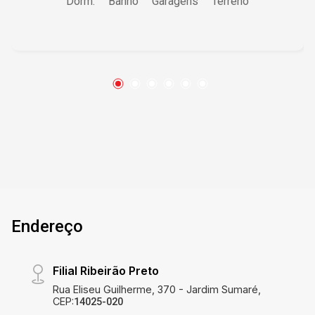
Dorm.
Banho
Garagens
Terreno
Vestiário externo; - Sala com pé direito alto; -
Lavabo; - Piscina já com bomba , iluminação e
aquecimento; - 04 Garagem sendo 2 cobertas e
2 descobertas. A Cardinali é mais do que uma
imobiliária é um destino. Desde 1974, guiamos
você até o seu lar ideal, com a solidez de quem
transforma cada chave entregue em uma nova
história de vida. Ser referência no mercado
imobiliário é ir além da experiência técnica. É
inovar, antecipar tendências e colocar o cliente
no centro de tudo. É isso que a Cardinali faz há
mais de cinco décadas: transforma objetivos em
realidade e sonhos em endereços. Comprar,
Endereço
vender, alugar ou administrar seu imóvel nunca
foi tão simples. Nossa missão é garantir que
cada negociação seja um bom negócio com
Filial Ribeirão Preto
agilidade, confiança e excelência em cada etapa.
Rua Eliseu Guilherme, 370 - Jardim Sumaré,
Da primeira visita à assinatura do contrato,
CEP:
14025-020
cuidamos de tudo para que você tenha