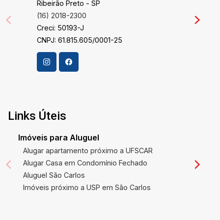
Ribeirão Preto - SP
tranquilidade e segurança. Estamos onde você
(16) 2018-2300
está. Com oito filiais em São Carlos, Araraquara,
Creci: 50193-J
Ibaté, Campinas e Ribeirão Preto, ampliamos
CNPJ: 61.815.605/0001-25
nossa presença para estar cada vez mais perto
de quem busca qualidade e atendimento de alto
padrão. Contamos com equipes especializadas
e departamentos dedicados para entregar o
melhor resultado, sempre. Seu próximo imóvel
está mais perto do que você imagina. Conte
com a tradição, a credibilidade e o olhar
Links Úteis
inovador de quem entende o mercado e valoriza
pessoas. Na Cardinali, há 52 anos, a casa é sua.
Imóveis para Aluguel
Alugar apartamento próximo a UFSCAR
Alugar Casa em Condomínio Fechado
Aluguel São Carlos
Imóveis próximo a USP em São Carlos