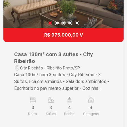
R$ 975.000,00 V
Casa 130m² com 3 suítes - City
Ribeirão
City Ribeirão - Ribeirão Preto/SP
Casa 130m² com 3 suítes - City Ribeirão - 3
Suítes, rica em armários - Sala dois ambientes -
Escritório no pavimento superior - Cozinha
externa com churrasqueira, forno de pizza e
fogão a lenha - Espaço para a colocação de uma
3
3
4
4
piscina - Quintal com plantas e árvores que
Dorm.
Suítes
Banho
Garagens
refrescam o ambiente - Garagem para 04 carros.
A Cardinali é mais do que uma imobiliária é um