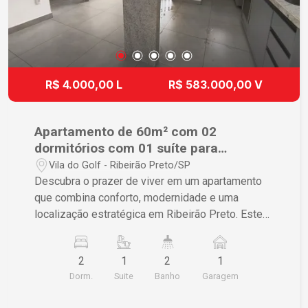
R$ 4.000,00 L
R$ 583.000,00 V
Apartamento de 60m² com 02
dormitórios com 01 suíte para
disponível para locação - Vila do Golf
Vila do Golf - Ribeirão Preto/SP
Descubra o prazer de viver em um apartamento
que combina conforto, modernidade e uma
localização estratégica em Ribeirão Preto. Este
imóvel promete ajustar-se perfeitamente à sua
rotina, garantindo qualidade de vida e praticidade.
2
1
2
1
Características do Imóvel - 2 quartos sendo 1
Dorm.
Suite
Banho
Garagem
suíte oferecendo privacidade e conforto - Áreas
sociais bem distribuídas garantindo praticidade