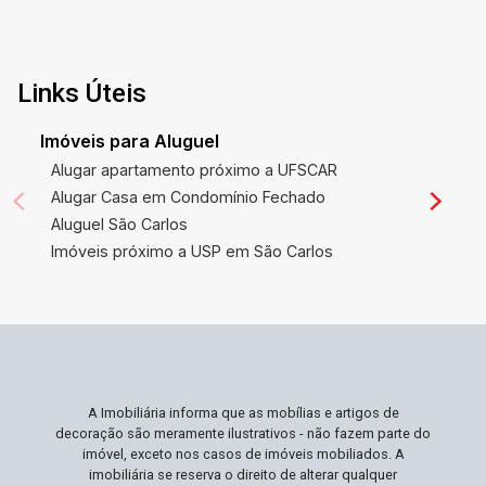
à Av. Dr. Albert Sabin e a poucos minutos do
Shopping Iguatemi e de diversos comércios
essenciais como Coco Bambu e Savegnago
Supermercados. A localização na Vila do Golf é
Links Úteis
altamente estratégica, combinando a
tranquilidade de um bairro residencial com a
Imóveis para Aluguel
comodidade de ter tudo o que você precisa ao
Alugar apartamento próximo a UFSCAR
alcance. Além disso, a região é conhecida por sua
Alugar Casa em Condomínio Fechado
constante valorização, representando uma
Aluguel São Carlos
excelente oportunidade de investimento. Ideal
Imóveis próximo a USP em São Carlos
Para Você Ideal para famílias que desejam
espaço, segurança e uma localização
privilegiada. Se você busca um lar que une estilo
e funcionalidade com acesso fácil a serviços e
entretenimento, este apartamento é perfeito para
você. Profissionais que precisam estar próximos
A Imobiliária informa que as mobílias e artigos de
ao centro econômico sem abrir mão da qualidade
decoração são meramente ilustrativos - não fazem parte do
de vida também encontrarão aqui seu ideal de
imóvel, exceto nos casos de imóveis mobiliados. A
moradia. Não Perca Esta Oportunidade
imobiliária se reserva o direito de alterar qualquer