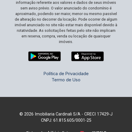
informação referente aos valores e dados de seus imóveis
Apartamentos como este, com combinações
sem aviso prévio. O valor anunciado do condomínio é
perfeitas de design, espaço e localização, são
aproximado, podendo ser maior, menor ou mesmo passível
raros e muito procurados. Não deixe passar a
de alteração no decorrer da locação. Pode ocorrer de algum
chance de morar em um dos bairros mais
imóvel anunciado no site não estar mais disponível devido à
rotatividade. As solicitações feitas pelo site não implicam
desejados de Ribeirão Preto. Agende sua visita e
em reserva, compra, venda ou locação de quaisquer
descubra como é bom viver bem!
imóveis.
Política de Privacidade
Termo de Uso
© 2026 Imobiliaria Cardinali S/A - CRECI 17429-J
CNPJ: 61.815.605/0001-25