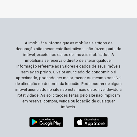
conforto, mas não abre mão de viver perto das
facilidades urbanas. Se você deseja um espaço
bem planejado e com fácil acesso a diversas
facilidades, esta é a escolha ideal. Não Perca
Esta Oportunidade Apartamentos neste bairro
altamente desejado são poucos e rapidamente
A Imobiliária informa que as mobílias e artigos de
alugados devido à sua localização e
decoração são meramente ilustrativos - não fazem parte do
características atraentes. Essa é sua chance de
imóvel, exceto nos casos de imóveis mobiliados. A
desfrutar de uma vida prática e confortável em
imobiliária se reserva o direito de alterar qualquer
informação referente aos valores e dados de seus imóveis
uma das áreas mais estratégicas de Ribeirão
sem aviso prévio. O valor anunciado do condomínio é
Preto. Agende sua visita e descubra como é viver
aproximado, podendo ser maior, menor ou mesmo passível
com tudo ao seu alcance!
de alteração no decorrer da locação. Pode ocorrer de algum
imóvel anunciado no site não estar mais disponível devido à
rotatividade. As solicitações feitas pelo site não implicam
em reserva, compra, venda ou locação de quaisquer
imóveis.