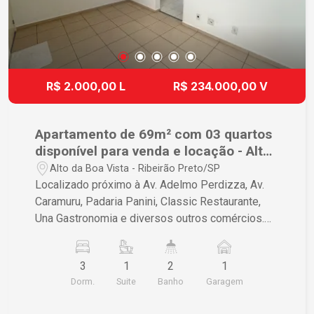
R$ 2.000,00 L
R$ 234.000,00 V
Apartamento de 69m² com 03 quartos
disponível para venda e locação - Alto
da Boa Vista
Alto da Boa Vista - Ribeirão Preto/SP
Localizado próximo à Av. Adelmo Perdizza, Av.
Caramuru, Padaria Panini, Classic Restaurante,
Una Gastronomia e diversos outros comércios.
Apartamento de 69m² com: - 03 Quartos sendo
01 suíte; - Sala ampla; - Cozinha com armários; -
3
1
2
1
Área de serviço - 02 Banheiros com box-blindex;
Dorm.
Suite
Banho
Garagem
- 01 vaga de garagem. Condomínio com: -
Portaria 24 horas; - Piscina; - Corrimão; - Vaga de