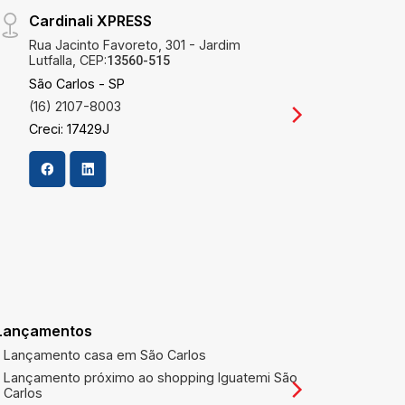
Cardinali XPRESS
Filia
Rua Jacinto Favoreto, 301 - Jardim
Rua J
Lutfalla, CEP:
CEP:
13560-515
1
São Carlos - SP
Campi
(16) 2107-8003
(19) 
Creci: 17429J
Creci
Lançamentos
1º Tabeliã
títulos
Lançamento casa em São Carlos
1º TABEL
Lançamento próximo ao shopping Iguatemi São
LETRAS E
Carlos