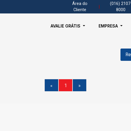
Área do
(016) 2107
|
Cliente
8000
AVALIE GRÁTIS
EMPRESA
Re
«
1
»