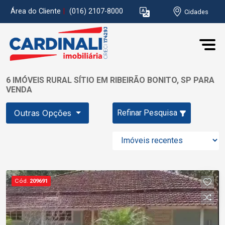
Área do Cliente
|
(016) 2107-8000
Cidades
6 IMÓVEIS RURAL SÍTIO EM RIBEIRÃO BONITO, SP PARA
VENDA
Outras Opções
Refinar Pesquisa
Cód.
209691