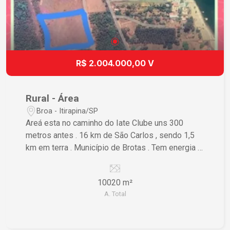
R$ 2.004.000,00 V
Rural - Área
Broa - Itirapina/SP
Areá esta no caminho do Iate Clube uns 300
metros antes . 16 km de São Carlos , sendo 1,5
km em terra . Município de Brotas . Tem energia ,
água encanada do município . Iluminação pública .
Plana . Em pasto braquiaria . Toda cercada uma
10020 m²
parte c alambrado .
A. Total