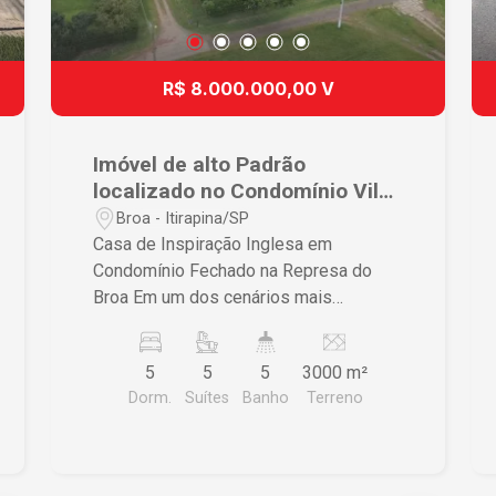
R$ 8.000.000,00 V
Imóvel de alto Padrão
localizado no Condomínio Vila
Pinhal.
Broa - Itirapina/SP
Casa de Inspiração Inglesa em
Condomínio Fechado na Represa do
Broa Em um dos cenários mais
encantadores da região da Represa do
Broa, esta residência de inspiração
5
5
5
3000 m²
inglesa se destaca pela arquitetura com
Dorm.
Suítes
Banho
Terreno
identidade e pela integração
privilegiada com a natureza. Implantada
em um terreno de 3.000 m², com 900
m² de área privativa, a casa equilibra