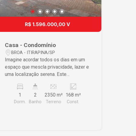
R$ 1.596.000,00 V
Casa - Condomínio
BROA - ITIRAPINA/SP
Imagine acordar todos os dias em um
espaço que mescla privacidade, lazer e
uma localização serena. Este
condomínio em São Carlos proporciona
um refúgio ideal para recarregar as
1
2
2350 m²
168 m²
energias e desfrutar momentos
Dorm.
Banho
Terreno
Const.
inesquecíveis ao lado de quem você
ama. Características do Imóvel Área de
lazer como dormitório, proporcionando
privacidade e versatilidade Salão
espaçoso combinado com cozinha,