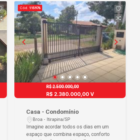
imponência e acolhimento em uma
Cód.
115976
planta bem definida. A área social reúne
livings amplos, ricos em detalhes
arquitetônicos e com lareira, integrados
à varanda que se abre para uma vista
deslumbrante da represa, dos jardins e
da piscina privativa. São quatro lareiras
distribuídas estrategicamente entre os
ambientes, reforçando o conforto e a
atmosfera atemporal da residência. Na
ala íntima, quatro suítes amplas com
closet, envolvidas pelo verde e pela
R$ 2.500.000,00
tranquilidade do entorno, garantem
R$ 2.380.000,00 V
privacidade e bem-estar. A sala íntima
com lareira complementa o espaço com
Casa - Condomínio
elegância e acolhimento. A cozinha
Broa - Itirapina/SP
charmosa e funcional é acompanhada
Imagine acordar todos os dias em um
de despensa, adega e lavanderia. A
espaço que combina espaço, conforto
propriedade conta ainda com suíte