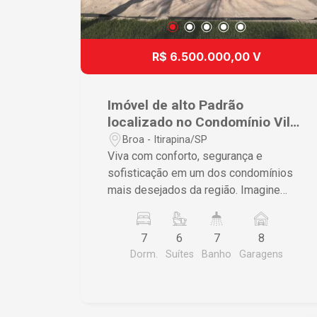
R$ 6.500.000,00 V
Imóvel de alto Padrão
localizado no Condomínio Vila
Pinhal.
Broa - Itirapina/SP
Viva com conforto, segurança e
sofisticação em um dos condomínios
mais desejados da região. Imagine
chegar em casa e encontrar tudo o que
você sempre quis: espaço, praticidade
7
6
7
8
e qualidade de vida para toda a família.
Dorm.
Suítes
Banho
Garagens
Esta é a oportunidade que você estava
esperando! Apresentamos esta
belíssima casa em condomínio, com
área total de aproximadamente 2.850