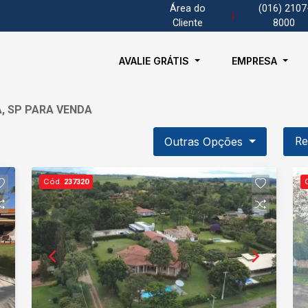
Área do
(016) 2107
|
Cliente
8000
AVALIE GRÁTIS
EMPRESA
A, SP PARA VENDA
Outras Opções
Re
Cód.
237320