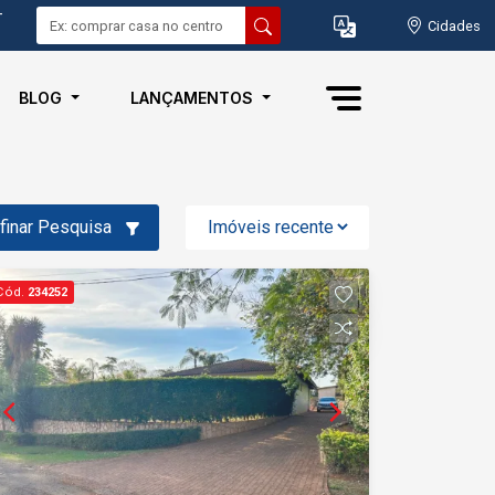
-
Cidades
BLOG
LANÇAMENTOS
finar Pesquisa
Cód.
234252