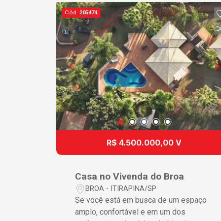
m², localizado no Condomínio Vila
Cód.
205474
Pinhal (Broa ). Características do
imóvel: - 6 suítes - Dormitório e
banheiro empregada - Lavabo - Piscina
- Sauna integrada - Quadra beach tênis -
Campo futebol - Área gourmet com
fogão a lenha, forno pizza,
churrasqueira e chopeira Tudo isso com
a segurança e a tranquilidade que um
condomínio fechado proporciona. Entre
em contato para agendar uma visita e
venha se encantar com tudo que este
R$ 4.500.000,00 V
imóvel tem a oferecer!
Casa no Vivenda do Broa
BROA - ITIRAPINA/SP
Se você está em busca de um espaço
amplo, confortável e em um dos