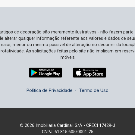
seu próximo investimento imobiliário.
Ideal Para Você Ideal para famílias que
buscam a união entre espaço, conforto
e privacidade. Se você valoriza viver
e artigos de decoração são meramente ilustrativos - não fazem parte
em uma comunidade segura e bem
o de alterar qualquer informação referente aos valores e dados de se
localizada, com fácil acesso a serviços
aior, menor ou mesmo passível de alteração no decorrer da locaç
e lazer, este condomínio é perfeito.
à rotatividade. As solicitações feitas pelo site não implicam em rese
Profissionais que desejam equilibrar
imóveis.
trabalho e vida pessoal encontrarão
aqui o ambiente ideal para prosperar.
Não Perca Esta Oportunidade
Apartamentos como este, com tanto
Política de Privacidade
-
Termo de Uso
espaço e em um bairro tão procurado,
são raros. Esta é sua chance de garantir
não apenas uma casa, mas um estilo de
vida elevado em uma região que
continua a crescer em valor. Agende
© 2026 Imobiliaria Cardinali S/A - CRECI 17429-J
sua visita e descubra como é fácil se
CNPJ: 61.815.605/0001-25