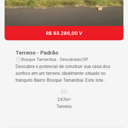
R$ 88.286,00 V
Terreno - Padrão
Bosque Tamandua - Descalvado/SP
Descubra o potencial de construir sua casa dos
sonhos em um terreno idealmente situado no
tranquilo Bairro Bosque Tamandua. Este lote
oferece a combinação perfeita de localização
estratégica e espaço generoso para criar uma
247m²
residência personalizada. Características do
Terreno
Imóvel • Lote amplo proporcionando liberdade
para projetar sua residência ideal • Espaço
aberto garantindo flexibilidade na construção •