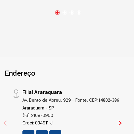
Local tranquilo oferecendo uma vida mais
pacífica e saudável • Sem vagas de garagem,
permitindo otimização do espaço construído •
Localização segura assegurando tranquilidade
para você e sua família Diferenciais que Fazem
a Diferença Investir neste terreno significa
liberdade para projetar a casa conforme suas
necessidades e desejos, sem limitações de
estruturas pré-existentes. Sua amplitude
proporciona a capacidade de incluir áreas de
Endereço
lazer como jardins e piscina, tornando o lar um
verdadeiro refúgio privado. Além disso, a
segurança do bairro e o ambiente tranquilo
Filial Araraquara
melhoram significativamente sua qualidade de
Av. Bento de Abreu, 929 - Fonte, CEP:
vida, proporcionando um ambiente ideal para
14802-386
crescer e prosperar. Localização Privilegiada
Araraquara - SP
Localizado no Bairro Bosque Tamandua, em
(16) 2108-0900
Descalvado, este terreno oferece uma vida
Creci: 034911-J
cotidiana cercada por natureza, garantindo uma