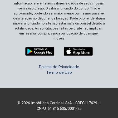
informação referente aos valores e dados de seus imóveis
área que continua a crescer em demanda e valor.
sem aviso prévio. O valor anunciado do condomínio é
Agende sua visita e realize seu sonho de
aproximado, podendo ser maior, menor ou mesmo passível
construir o lar perfeito!
de alteração no decorrer da locação. Pode ocorrer de algum
imóvel anunciado no site não estar mais disponível devido à
rotatividade. As solicitações feitas pelo site não implicam
em reserva, compra, venda ou locação de quaisquer
imóveis.
Política de Privacidade
Termo de Uso
© 2026 Imobiliaria Cardinali S/A - CRECI 17429-J
CNPJ: 61.815.605/0001-25