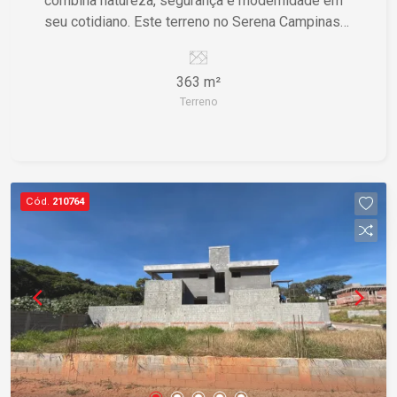
combina natureza, segurança e modernidade em
seu cotidiano. Este terreno no Serena Campinas
oferece a oportunidade única de construir o lar
dos seus sonhos em um ambiente altamente
363 m²
valorizado e estrategicamente localizado.
Terreno
Características do Imóvel ? Terreno de 363m²,
pronto para construir, garantindo liberdade no
projeto arquitetônico ? Infraestrutura preparada
para desenvolvimento residencial,
proporcionando praticidade ? Área de lazer
Cód.
210764
completa, assegurando diversão e bem-estar
para toda a família ? Condomínio sem vagas pré-
definidas, oferecendo flexibilidade em
planejamento ? Segurança de alto nível e
espaços sustentáveis, promovendo tranquilidade
e respeito ao ambiente Diferenciais que Fazem a
Diferença Este terreno é mais do que um espaço
para construir; é uma tela em branco para você
criar um lar que reflete seu estilo de vida. A