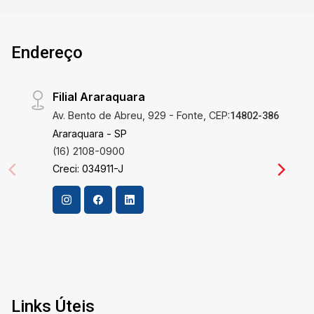
horas Portaria diurna Portaria eletrônica
Condomínio seguro e organizado Localizado em
Endereço
região estratégica, o condomínio proporciona
fácil acesso a comércios, serviços, escolas e
principais vias, ideal para quem busca qualidade
Filial Araraquara
de vida com segurança e lazer. Valores e
Av. Bento de Abreu, 929 - Fonte, CEP:
disponibilidade sujeitos a alteração sem aviso
14802-386
prévio. Imobiliária Cardinalli, Filial Campinas -
Araraquara - SP
(19) 3341-5000 Rua José Pires Neto, 53,
(16) 2108-0900
Cambuí - 13025-170, Campinas - SP.
Creci: 034911-J
Links Úteis