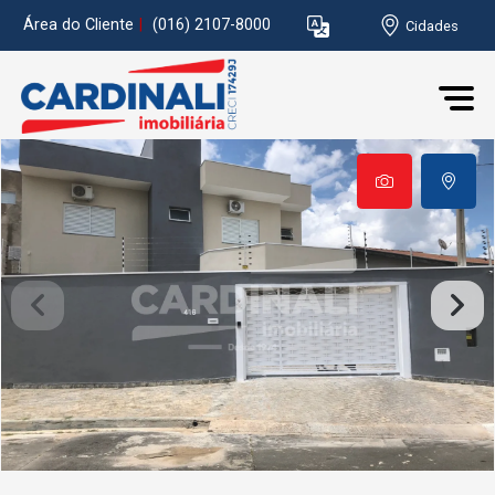
Área do Cliente
|
(016) 2107-8000
Cidades