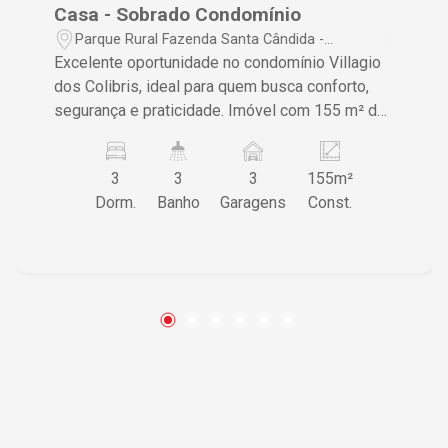
Casa - Sobrado Condomínio
Parque Rural Fazenda Santa Cândida -
Campinas/SP
Excelente oportunidade no condomínio Villagio
dos Colibris, ideal para quem busca conforto,
segurança e praticidade. Imóvel com 155 m² de
área construída, ambientes planejados e
estrutura completa de lazer para toda a família.
3
3
3
155m²
Características do imóvel: Área construída: 155
Dorm.
Banho
Garagens
Const.
m² 3 dormitórios, sendo 1 suíte 2 banheiros 3
vagas de garagem Cozinha planejada 2 quartos
com móveis planejados Mobiliado
Eletrodomésticos inclusos 1 varanda Aceita pet
O imóvel oferece ambientes bem distribuídos,
trazendo conforto e praticidade no dia a dia. A
cozinha planejada e os dormitórios com móveis
sob medida garantem melhor aproveitamento
dos espaços, além da comodidade de já contar
com mobília e eletrodomésticos. Diferenciais
do condomínio: Piscina Playground Portaria 24