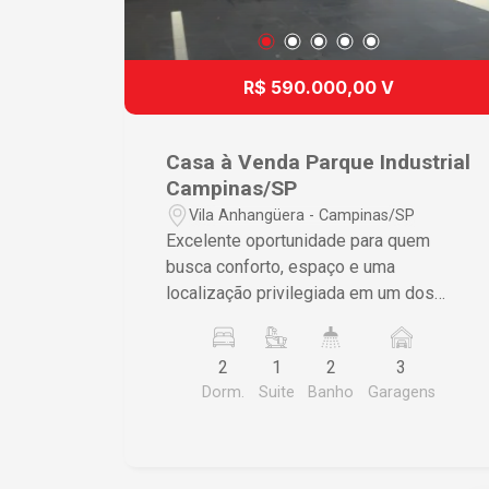
R$ 590.000,00 V
Casa à Venda Parque Industrial
Campinas/SP
Vila Anhangüera - Campinas/SP
Excelente oportunidade para quem
busca conforto, espaço e uma
localização privilegiada em um dos
bairros mais tradicionais de Campinas.
Características do imóvel Área
2
1
2
3
construída: 110 m² Área do terreno: 250
Dorm.
Suite
Banho
Garagens
m² 2 dormitórios, sendo 1 suíte
Possibilidade de adaptação para 3
dormitórios, conforme configuração
utilizada anteriormente Sala ampla e