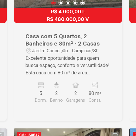
com fácil acesso a comércios,
R$ 4.000,00 L
serviços, escolas e principais vias da
cidade, ideal para quem busca
R$ 480.000,00 V
praticidade e qualidade de vida. Valores
e disponibilidade sujeitos a alteração
Casa com 5 Quartos, 2
sem aviso prévio. Imobiliária Cardinalli,
Banheiros e 80m² - 2 Casas
Filial Campinas - (19) 3341-5000 Rua
Jardim Conceição - Campinas/SP
José Pires Neto, 53, Cambuí - 13025-
Excelente oportunidade para quem
170, Campinas - SP.
busca espaço, conforto e versatilidade!
Esta casa com 80 m² de área
construída, distribuída em 2 residências
no mesmo terreno, é ideal para famílias
5
2
2
80 m²
grandes, moradia compartilhada ou até
Dorm.
Banho
Garagens
Const.
mesmo para quem deseja morar em
uma casa e obter renda extra com
locação da outra. O imóvel oferece
ambientes amplos, bem iluminados e
ótima funcionalidade para o dia a dia.
Cód.
238517