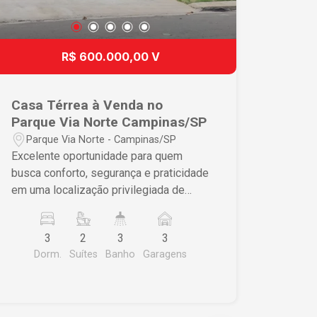
R$ 600.000,00 V
Casa Térrea à Venda no
Parque Via Norte Campinas/SP
Parque Via Norte - Campinas/SP
Excelente oportunidade para quem
busca conforto, segurança e praticidade
em uma localização privilegiada de
Campinas! Com 257 m² de área
construída, esta casa térrea se destaca
3
2
3
3
pelo excelente acabamento, ambientes
Dorm.
Suítes
Banho
Garagens
amplos e ótima distribuição dos
espaços, ideal para toda a família.
Destaques do imóvel: 3 dormitórios,
sendo 2 suítes; Suíte master com