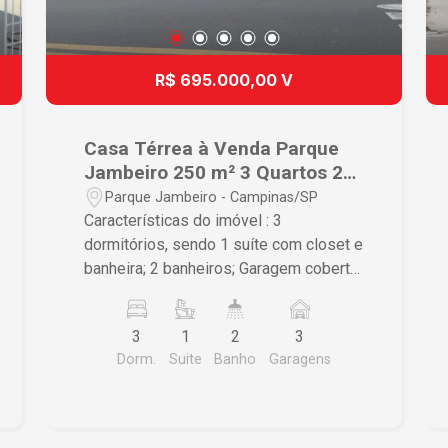
R$ 695.000,00 V
Casa Térrea à Venda Parque
Jambeiro 250 m² 3 Quartos 2
Banheiros 3 Vagas Campinas
Parque Jambeiro - Campinas/SP
Características do imóvel : 3
dormitórios, sendo 1 suíte com closet e
banheira; 2 banheiros; Garagem coberta
para 3 veículos; Portão eletrônico;
Lavanderia independente; Quintal amplo
3
1
2
3
com jardim. Área de lazer Amplo salão
Dorm.
Suite
Banho
Garagens
de festas/lazer; Churrasqueira coberta
e totalmente fechada com blindex,
perfeita para reunir família e amigos.
Localização Parte alta do bairro; Em