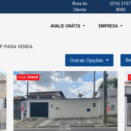
Área do
(016) 2107
|
Cliente
8000
AVALIE GRÁTIS
EMPRESA
SP PARA VENDA
Outras Opções
Re
Cód.
239679