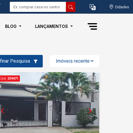
-
Cidades
BLOG
LANÇAMENTOS
finar Pesquisa
Cód.
239471