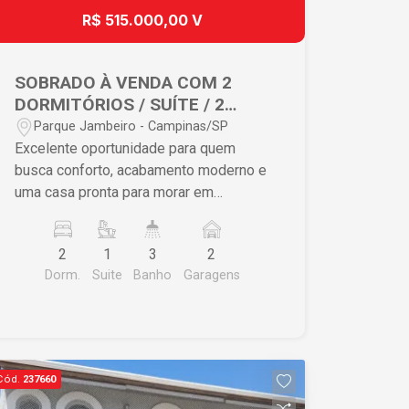
avalia veículo como parte do
R$ 515.000,00 V
pagamento. Estuda propostas.
Imobiliária Cardinalli Filial Campinas ?
(19) 3341-5000 Rua José Pires Neto,
SOBRADO À VENDA COM 2
53 Cambuí - 13025-170 Campinas Os
DORMITÓRIOS / SUÍTE / 2
valores e a disponibilidade do imóvel
VAGAS / CAMPINAS
Parque Jambeiro - Campinas/SP
poderão ser alterados pelo proprietário
Excelente oportunidade para quem
sem aviso prévio.
busca conforto, acabamento moderno e
uma casa pronta para morar em
Campinas. Este sobrado oferece uma
planta bem distribuída, com ambientes
2
1
3
2
funcionais e ótima qualidade de
Dorm.
Suite
Banho
Garagens
construção. Com 111,66m² de área
construída em um terreno de 125m²
(5x25), o imóvel combina praticidade e
bom aproveitamento de espaço, ideal
para famílias ou investidores. No
Cód.
237660
pavimento térreo, o destaque fica para