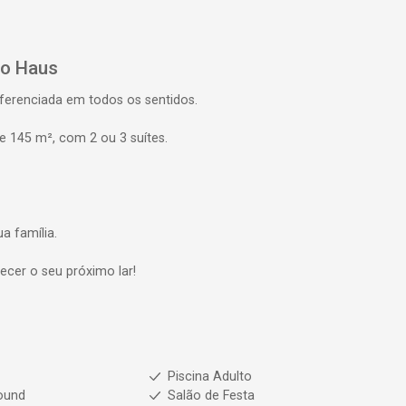
to
Haus
ferenciada em todos os sentidos.
e 145 m², com 2 ou 3 suítes.
a família.
cer o seu próximo lar!
s
Piscina Adulto
ound
Salão de Festa