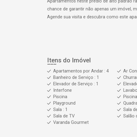
Apartamentos neste prédio de alto padrão r
chance de garantir não apenas um imóvel, m
Agende sua visita e descubra como este apa
Itens do Imóvel
Apartamentos por Andar : 4
Ar Con
Banheiro de Serviço : 1
Churra
Elevador de Serviço : 1
Elevado
Interfone
Lavab
Piscina
Piscina
Playground
Quadra
Sala : 1
Sala d
Sala de TV
Salão 
Varanda Gourmet