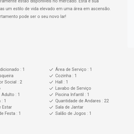
aramente estão disponíveis no mercado. Esta é sua
as um estilo de vida elevado em uma área em ascensão.
rtamento pode ser o seu novo lar!
dicionado : 1
Área de Serviço : 1
squeira
Cozinha : 1
r Social : 2
Hall : 1
o
Lavabo de Serviço
 Adulto : 1
Piscina Infantil : 1
 : 1
Quantidade de Andares : 22
e Estar
Sala de Jantar
de Festa : 1
Salão de Jogos : 1