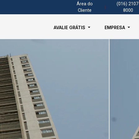
Área do
(016) 2107
|
Cliente
8000
AVALIE GRÁTIS
EMPRESA