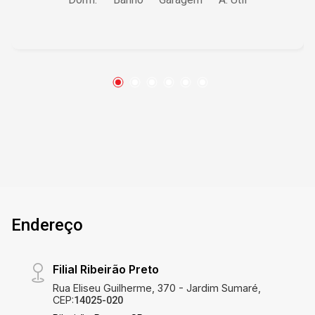
dormitórios, um equipado para home office,
proporcionando flexibilidade e praticidade ?
Sala aconchegante completa com sofá e TV,
permitindo que você relaxe com estilo ?
Cozinha totalmente equipada com
eletrodomésticos modernos garantindo
funcionalidade no dia a dia ? Área de serviço
com máquina de lavar roupas, oferecendo
conveniência para a gestão do lar ? 1 vaga de
garagem rotativa com manobrista, assegurando
comodidade e segurança Diferenciais que
Fazem a Diferença Completamente mobiliado,
este apartamento está pronto para você
Endereço
começar uma nova fase de sua vida com o
máximo de comodidade. Cada espaço é
projetado para maximizar o conforto e a
Filial Ribeirão Preto
funcionalidade, de um dormitório que serve
Rua Eliseu Guilherme, 370 - Jardim Sumaré,
perfeitamente como escritório a uma cozinha
CEP:
14025-020
que é um verdadeiro convite para o preparo de