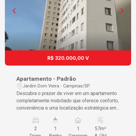
R$ 320.000,00 V
Apartamento - Padrão
Jardim Dom Vieira - Campinas/SP
Descubra o prazer de viver em um apartamento
completamente mobiliado que oferece conforto,
conveniência e uma localização estratégica em
Campinas. Ideal para quem valoriza praticidade
e um estilo de vida dinâmico sem abrir mão da
2
1
1
57m²
qualidade. Características do Imóvel ? 2
Dorm.
Banho
Garagem
A. Útil