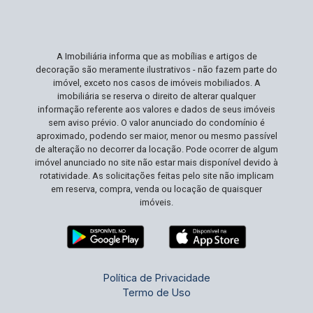
localização deste apartamento. Não Perca Esta
Oportunidade A possibilidade de adquirir um
imóvel completamente mobiliado e em uma
A Imobiliária informa que as mobílias e artigos de
localização tão vantajosa é rara. Dado o elevado
decoração são meramente ilustrativos - não fazem parte do
interesse por propriedades prontas para morar
imóvel, exceto nos casos de imóveis mobiliados. A
nesta área, a demanda é alta. Agende sua visita
imobiliária se reserva o direito de alterar qualquer
informação referente aos valores e dados de seus imóveis
e descubra por que este apartamento é a
sem aviso prévio. O valor anunciado do condomínio é
escolha ideal para seu próximo lar!
aproximado, podendo ser maior, menor ou mesmo passível
de alteração no decorrer da locação. Pode ocorrer de algum
imóvel anunciado no site não estar mais disponível devido à
rotatividade. As solicitações feitas pelo site não implicam
em reserva, compra, venda ou locação de quaisquer
imóveis.
Política de Privacidade
Termo de Uso