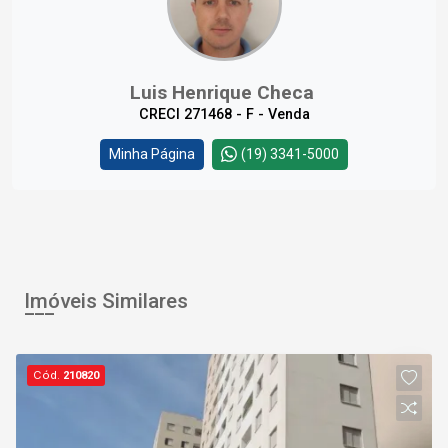
Luis Henrique Checa
CRECI 271468 - F - Venda
Minha Página
(19) 3341-5000
Imóveis Similares
Cód.
210820