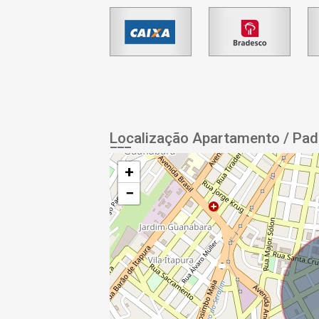
Localização Apartamento / Pa
+
−