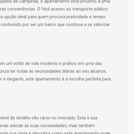
sejados de Campinas, o apartamento está próximo a uma
tras conveniências. O fácil acesso ao transporte público
uma opção ideal para quem procura praticidade e tempo
 conhecido por ser um bairro que continua a se valorizar
scam um estilo de vida moderno e prático em uma das
riza ter todas as necessidades diárias ao seu alcance,
 e elegante, este apartamento é a escolha perfeita para
ível de detalhe são raros no mercado. Esta é sua
penas atende às suas necessidades, mas também
gende sua visita e descubra como este apartamento pode