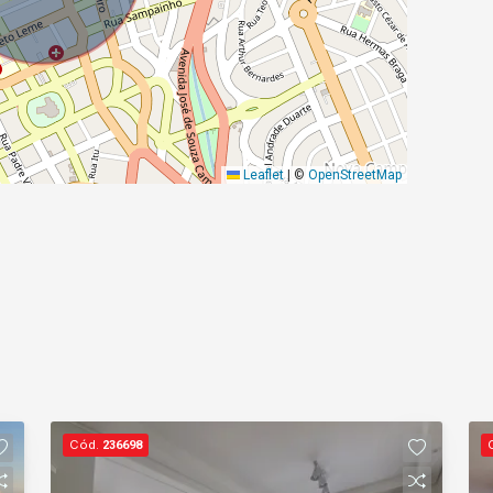
Leaflet
|
©
OpenStreetMap
Cód.
236698