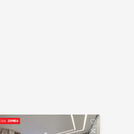
Cód.
209856