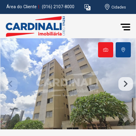
Área do Cliente
|
(016) 2107-8000
Cidades