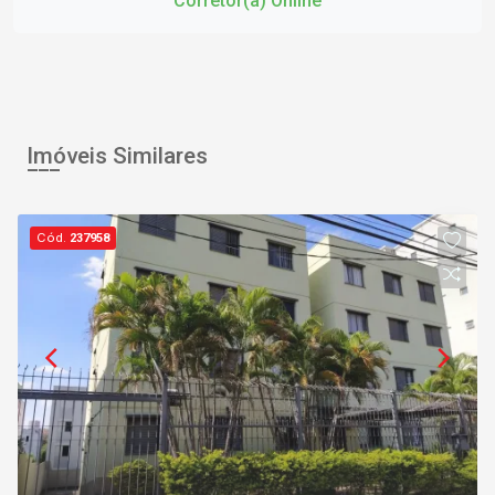
Corretor(a) Online
Imóveis Similares
Cód.
237958