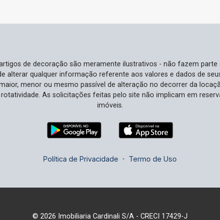
cidade. Ideal Para Você Ideal para
famílias e profissionais que valorizam
praticidade e conforto sem abrir mão da
qualidade. Se você procura um
ambiente funcional que harmonize
e artigos de decoração são meramente ilustrativos - não fazem parte
trabalho e lazer, este apartamento
o de alterar qualquer informação referente aos valores e dados de se
atende perfeitamente às suas
aior, menor ou mesmo passível de alteração no decorrer da locaç
necessidades. Além dos benefícios
à rotatividade. As solicitações feitas pelo site não implicam em rese
internos, estar localizado em uma
imóveis.
região estratégica e tranquila de
Campinas faz toda diferença. Não
Perca Esta Oportunidade Esta é uma
rara oportunidade de adquirir um imóvel
Política de Privacidade
-
Termo de Uso
tão bem localizado e cuidadosamente
projetado em Campinas. A demanda por
apartamentos práticos e com
localização conveniente como este
está sempre em alta. Agende sua visita
© 2026 Imobiliaria Cardinali S/A - CRECI 17429-J