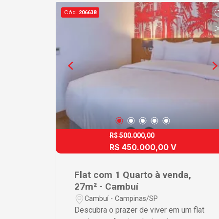
compacta, oferecendo praticidade e
Cód.
206638
modernidade ? Área de lazer completa
com piscina e sauna, proporcionando
momentos de relaxamento ? 1 vaga de
garagem coberta com manobrista,
assegurando comodidade e segurança
? Mobiliado e com infraestrutura pronta,
incluindo internet Wi-Fi Diferenciais que
Fazem a Diferença Ao escolher este
flat, você opta por uma vida repleta de
facilidades e conforto moderno. A suíte
mobiliada traz aconchego imediato,
R$ 500.000,00
enquanto a integração da sala com a
R$ 450.000,00 V
cozinha permite máximo
aproveitamento do espaço. O acesso a
Flat com 1 Quarto à venda,
amenidades como piscina e sauna
27m² - Cambuí
eleva sua qualidade de vida, e a
Cambuí - Campinas/SP
comodidade da vaga de garagem com
Descubra o prazer de viver em um flat
manobrista ressalta a funcionalidade