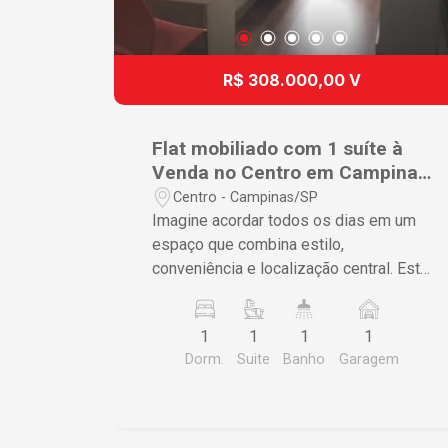
R$ 308.000,00 V
Flat mobiliado com 1 suíte à
Venda no Centro em Campinas
-SP
Centro - Campinas/SP
Imagine acordar todos os dias em um
espaço que combina estilo,
conveniência e localização central. Este
flat mobiliado, situado no coração de
Campinas, oferece tudo isso e muito
1
1
1
1
mais, preparado especialmente para
Dorm.
Suite
Banho
Garagem
quem valoriza praticidade e qualidade
de vida. Características do Imóvel ? 1
suíte espaçosa, garantindo privacidade
e conforto ? Sala integrada com cozinha