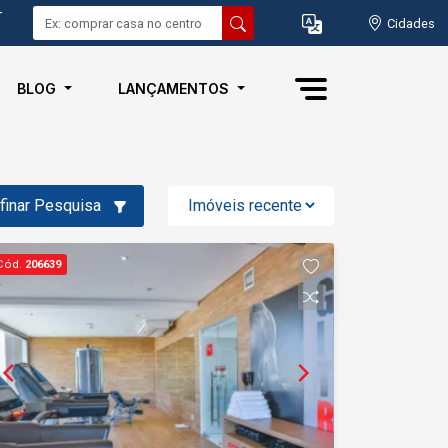
-
Cidades
BLOG
LANÇAMENTOS
finar Pesquisa
Cód.
206639