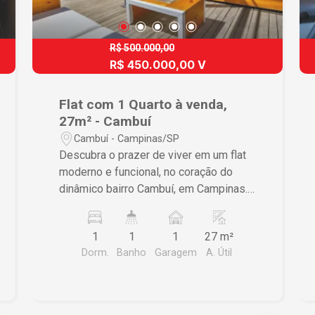
R$ 500.000,00
R$ 450.000,00 V
Flat com 1 Quarto à venda,
27m² - Cambuí
Cambuí - Campinas/SP
Descubra o prazer de viver em um flat
moderno e funcional, no coração do
dinâmico bairro Cambuí, em Campinas.
Perfeito para quem valoriza praticidade
e estilo em um só lugar. Características
1
1
1
27 m²
do Imóvel ? 1 dormitório confortável,
Dorm.
Banho
Garagem
A. Útil
garantindo praticidade no seu dia a dia
? Ambientes integrados e modernos,
proporcionando uma vida mais prática ?
Áreas de lazer completas, incluindo