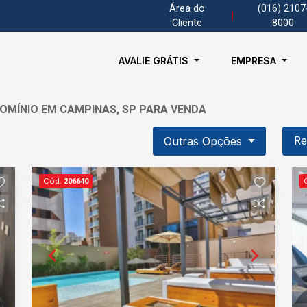
Área do
(016) 2107
|
Cliente
8000
AVALIE GRÁTIS
EMPRESA
OMÍNIO EM CAMPINAS, SP PARA VENDA
Outras Opções
Re
Cód.
206640