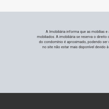
infraestrutura, tornando-se um
investimento seguro e com grande
potencial de valorização. Ideal Para
Você Ideal para profissionais que
buscam um lar que combine conforto,
A Imobiliária informa que as mobílias 
praticidade e acessibilidade. Se você
mobiliados. A imobiliária se reserva o direit
valoriza ter tudo ao alcance em um dos
do condomínio é aproximado, podendo ser m
bairros mais desejados de Campinas,
no site não estar mais disponível devido 
este flat é perfeito para otimizar sua
rotina. Ideal também para investidores
que procuram uma propriedade com
alta demanda de locação. Não Perca
Esta Oportunidade Propriedades como
esta, localizadas em áreas tão
estratégicas e com tantos benefícios,
são raras. Não deixe passar a chance
de adquirir um imóvel que eleva sua
qualidade de vida e ainda é um