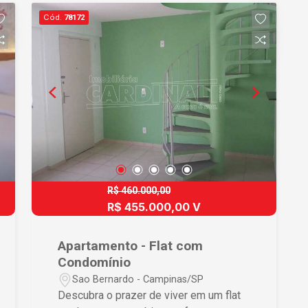
piscina e sala de ginástica, oferecendo
Cód.
78172
diversão e saúde ? 1 vaga de garagem,
assegurando comodidade para seu
veículo ? Extras como sauna e terraço
privativo, garantindo momentos de
relaxamento Diferenciais que Fazem a
Diferença Este flat foi projetado para
maximizar seu conforto e bem-estar,
integrando áreas de vivência com
praticidade e estilo. A funcionalidade
dos ambientes internos, combinada
com opções de lazer completas, torna
R$ 460.000,00
este local perfeito para quem busca
R$ 455.000,00 V
qualidade de vida. O acesso a
facilidades como sauna e terraço
Apartamento - Flat com
oferece um refúgio pessoal para
Condomínio
desestressar e relaxar, elevando a sua
Sao Bernardo - Campinas/SP
experiência de moradia a um novo nível.
Descubra o prazer de viver em um flat
Localização Privilegiada Situado no