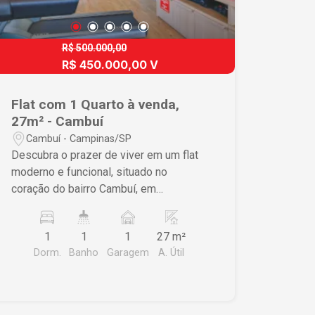
R$ 500.000,00
R$ 450.000,00 V
Flat com 1 Quarto à venda,
27m² - Cambuí
Cambuí - Campinas/SP
Descubra o prazer de viver em um flat
moderno e funcional, situado no
coração do bairro Cambuí, em
Campinas. Este imóvel é ideal para
quem deseja unir praticidade e estilo
1
1
1
27 m²
em um dos locais mais desejados da
Dorm.
Banho
Garagem
A. Útil
cidade. Características do Imóvel ? 1
dormitório otimizado permitindo um
espaço amplo e confortável para
relaxar ? Amplas janelas no ambiente