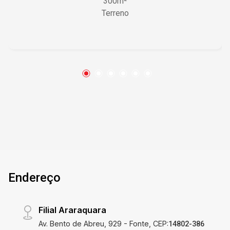
300m²
ideal para quem sonha em criar um lar sob
Terreno
medida ou investir em um lucrativo projeto
comercial. Características do Imóvel • Lote de
esquina com 300m² oferecendo amplas
possibilidades de projeto • Espaço ilimitado
para desenhar a planta dos seus sonhos •
Oportunidade para criar áreas de lazer
exclusivas • Flexibilidade total na escolha do
número de vagas de garagem • Localização
estratégica proporcionando grande valorização
do investimento Diferenciais que Fazem a
Diferença A possibilidade de construir a partir
de um espaço totalmente livre é um diferencial
raro e valioso. Este terreno de esquina amplia
Endereço
suas opções de design, permitindo que você
maximize a utilização do espaço e personalize
cada detalhe, desde a orientação solar até a
Filial Araraquara
distribuição dos ambientes. Investir aqui
Av. Bento de Abreu, 929 - Fonte, CEP:
significa garantir um patrimônio que pode se
14802-386