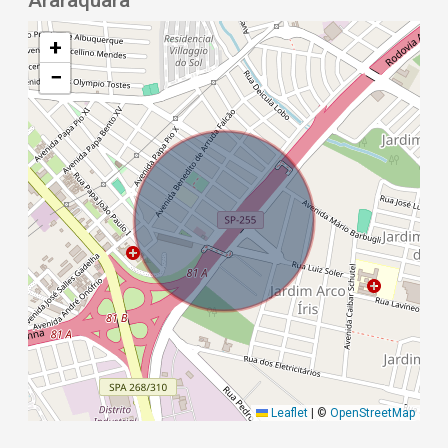
Araraquara
+
−
Leaflet
|
©
OpenStreetMap