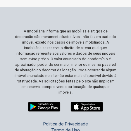
terreno é a escolha certa para você. Não Perca
Esta Oportunidade Terrenos como este são
raros, especialmente em bairros bem
localizados e em crescimento constante. Esta é
A Imobiliária informa que as mobílias e artigos de
sua chance de criar algo verdadeiramente único,
decoração são meramente ilustrativos - não fazem parte do
seja uma casa personalizada ou um negócio
imóvel, exceto nos casos de imóveis mobiliados. A
próspero. Agende sua visita e transforme este
imobiliária se reserva o direito de alterar qualquer
informação referente aos valores e dados de seus imóveis
terreno na realização do seu projeto de vida!
sem aviso prévio. O valor anunciado do condomínio é
aproximado, podendo ser maior, menor ou mesmo passível
de alteração no decorrer da locação. Pode ocorrer de algum
imóvel anunciado no site não estar mais disponível devido à
rotatividade. As solicitações feitas pelo site não implicam
em reserva, compra, venda ou locação de quaisquer
imóveis.
Política de Privacidade
Termo de Uso