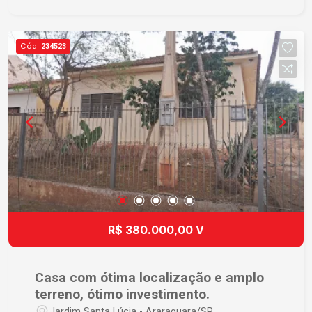
Uma delas pode ser facilmente adaptada como
escritório, ideal para quem trabalha em home
office ou deseja um ambiente exclusivo para
Cód.
234523
estudos. Na parte externa, o imóvel oferece um
quintal amplo, perfeito para momentos de lazer,
confraternizações em família ou até mesmo para
futuras ampliações. A garagem possui
capacidade para até 4 veículos, garantindo
conforto e segurança. Esta é a oportunidade ideal
para quem deseja morar com conforto, espaço e
qualidade de vida em um imóvel que reúne
funcionalidade e excelente potencial. Agende
uma visita e venha conhecer de perto tudo o que
esta casa tem a oferecer!
R$ 380.000,00 V
Casa com ótima localização e amplo
terreno, ótimo investimento.
Jardim Santa Lúcia - Araraquara/SP