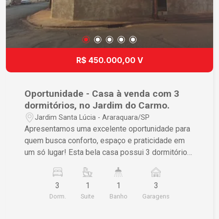
R$ 450.000,00 V
Oportunidade - Casa à venda com 3
dormitórios, no Jardim do Carmo.
Jardim Santa Lúcia - Araraquara/SP
Apresentamos uma excelente oportunidade para
quem busca conforto, espaço e praticidade em
um só lugar! Esta bela casa possui 3 dormitórios,
sendo 1 suíte, além de 2 quartos com armários
embutidos, oferecendo mais organização e
3
1
1
3
aproveitamento dos ambientes. A área social
Dorm.
Suite
Banho
Garagens
conta com 2 salas amplas e bem iluminadas,
proporcionando versatilidade para o dia a dia.