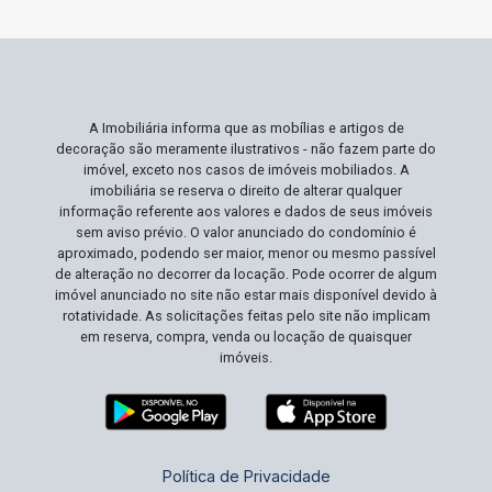
benefício, em uma área cada vez mais procurada.
A oportunidade de investir em um imóvel como
este é um privilégio que não aparece
frequentemente. Agende sua visita e descubra
pessoalmente por que esta residência é o que
A Imobiliária informa que as mobílias e artigos de
você estava procurando para sua família!
decoração são meramente ilustrativos - não fazem parte do
imóvel, exceto nos casos de imóveis mobiliados. A
imobiliária se reserva o direito de alterar qualquer
informação referente aos valores e dados de seus imóveis
sem aviso prévio. O valor anunciado do condomínio é
aproximado, podendo ser maior, menor ou mesmo passível
de alteração no decorrer da locação. Pode ocorrer de algum
imóvel anunciado no site não estar mais disponível devido à
rotatividade. As solicitações feitas pelo site não implicam
em reserva, compra, venda ou locação de quaisquer
imóveis.
Política de Privacidade