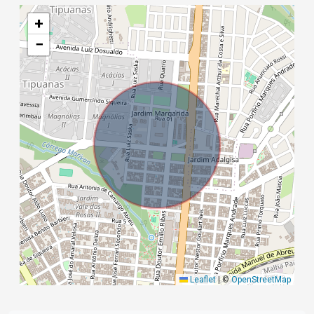
+
−
Leaflet
|
©
OpenStreetMap