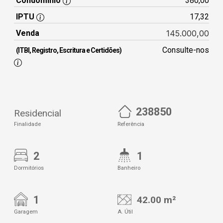
Condomínio
380,00
IPTU
17,32
Venda
145.000,00
Consulte-nos
(ITBI, Registro, Escritura e Certidões)
238850
Residencial
Finalidade
Referência
2
1
Dormitórios
Banheiro
1
42.00 m²
Garagem
A. Útil