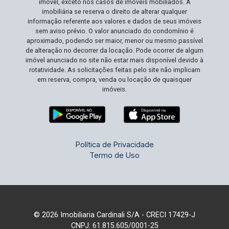
raridade no mercado. Esta é sua chance de
imóvel, exceto nos casos de imóveis mobiliados. A
investir em um imóvel que certamente
imobiliária se reserva o direito de alterar qualquer
informação referente aos valores e dados de seus imóveis
proporcionará aumento de qualidade de vida e
sem aviso prévio. O valor anunciado do condomínio é
valorização contínua. Agende sua visita e
aproximado, podendo ser maior, menor ou mesmo passível
descubra por que este apartamento é o lar ideal
de alteração no decorrer da locação. Pode ocorrer de algum
imóvel anunciado no site não estar mais disponível devido à
para você e sua família!
rotatividade. As solicitações feitas pelo site não implicam
em reserva, compra, venda ou locação de quaisquer
imóveis.
Política de Privacidade
Termo de Uso
© 2026 Imobiliaria Cardinali S/A - CRECI 17429-J
CNPJ: 61.815.605/0001-25