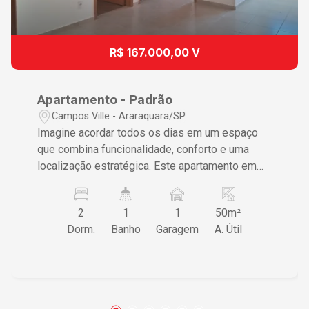
R$ 167.000,00 V
Apartamento - Padrão
Campos Ville - Araraquara/SP
Imagine acordar todos os dias em um espaço
que combina funcionalidade, conforto e uma
localização estratégica. Este apartamento em
Campos Ville, Araraquara, é uma verdadeira
oportunidade de viver bem e com qualidade,
2
1
1
50m²
próximo a importantes pontos de interesse e
Dorm.
Banho
Garagem
A. Útil
conveniências. Características do Imóvel • 2
dormitórios confortáveis, proporcionando um
ambiente tranquilo para descanso • Sala e
cozinha integradas, garantindo praticidade e
convivência familiar • Condomínio com áreas de