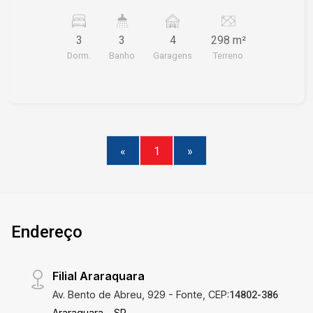
Edícula com 01 Dormitório - 01 Banheiro
3
3
4
298 m²
Dorm.
Banho
Garagens
Terreno
«
1
»
Endereço
Filial Araraquara
Av. Bento de Abreu, 929 - Fonte, CEP:
14802-386
Araraquara - SP