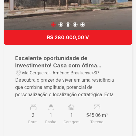
R$ 280.000,00 V
Excelente oportunidade de
investimento! Casa com ótima
localização, no centro de Américo
Vila Cerqueira - Américo Brasiliense/SP
Brasiliense.
Descubra o prazer de viver em uma residência
que combina amplitude, potencial de
personalização e localização estratégica. Esta
casa é especialmente projetada para quem busca
um investimento com excelente retorno e
2
1
1
545.06 m²
conforto no cotidiano. Características do Imóvel •
Dorm.
Banho
Garagem
Terreno
2 dormitórios amplos proporcionando conforto e
privacidade • Banheiro espaçoso trazendo