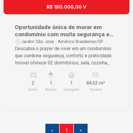
R$ 180.000,00 V
Oportunidade única de morar em
condomínio com muita segurança e
localização espetacular.
Jardim São José - Américo Brasiliense/SP
Descubra o prazer de viver em um condomínio
que combina segurança, conforto e praticidade.
Imóvel oferece 02 dormitórios, sala, cozinha,
banheiro social, lavanderia e 01 vaga de garagem.
Área comum do condomínio conta com espaço
2
1
1
84.62 m²
para festa com churrasqueira, garagem coberta,
Dorm.
Banho
Garagem
Terreno
interfone, portão eletrônico e câmeras de
segurança. Localização privilegiada, próximo de
mercados, escolas, restaurantes, farmácias,
hospitais, a 5 minutos do centro da cidade. Esta é
sua chance de investir em um imóvel que
continuará a valorizar. Entre em contato conosco
«
1
»