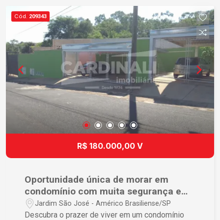
sua chance de investir em um imóvel que
Cód.
209343
continuará a valorizar. Entre em contato conosco
e agende sua visita!
R$ 180.000,00 V
Oportunidade única de morar em
condomínio com muita segurança e
localização espetacular.
Jardim São José - Américo Brasiliense/SP
Descubra o prazer de viver em um condomínio