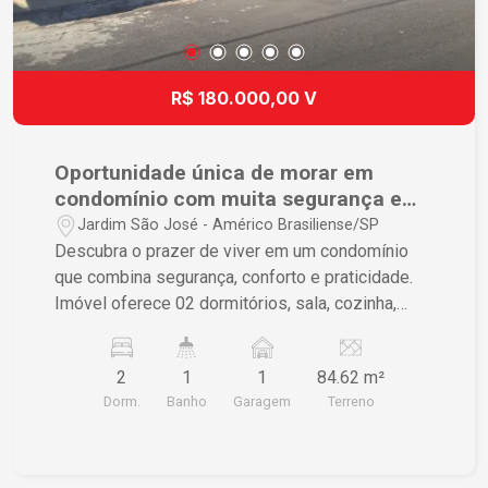
R$ 180.000,00 V
Oportunidade única de morar em
condomínio com muita segurança e
localização espetacular.
Jardim São José - Américo Brasiliense/SP
Descubra o prazer de viver em um condomínio
que combina segurança, conforto e praticidade.
Imóvel oferece 02 dormitórios, sala, cozinha,
banheiro social, lavanderia e 01 vaga de garagem.
Área comum do condomínio conta com espaço
2
1
1
84.62 m²
para festa com churrasqueira, garagem coberta,
Dorm.
Banho
Garagem
Terreno
interfone, portão eletrônico e câmeras de
segurança. Localização privilegiada, próximo de
mercados, escolas, restaurantes, farmácias,
hospitais, a 5 minutos do centro da cidade. Esta é