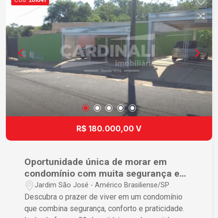
209341
continuará a valorizar. Entre em contato conosco
e agende sua visita!
R$ 180.000,00 V
Oportunidade única de morar em
condomínio com muita segurança e
localização espetacular.
Jardim São José - Américo Brasiliense/SP
Descubra o prazer de viver em um condomínio
que combina segurança, conforto e praticidade.