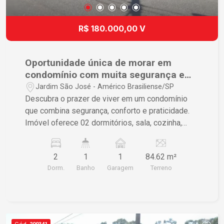
R$ 180.000,00 V
Oportunidade única de morar em
condomínio com muita segurança e
localização espetacular.
Jardim São José - Américo Brasiliense/SP
Descubra o prazer de viver em um condomínio
que combina segurança, conforto e praticidade.
Imóvel oferece 02 dormitórios, sala, cozinha,
banheiro social, lavanderia e 01 vaga de garagem.
Área comum do condomínio conta com espaço
2
1
1
84.62 m²
para festa com churrasqueira, garagem coberta,
Dorm.
Banho
Garagem
Terreno
interfone, portão eletrônico e câmeras de
segurança. Localização privilegiada, próximo de
mercados, escolas, restaurantes, farmácias,
hospitais, a 5 minutos do centro da cidade. Esta é
sua chance de investir em um imóvel que
Cód.