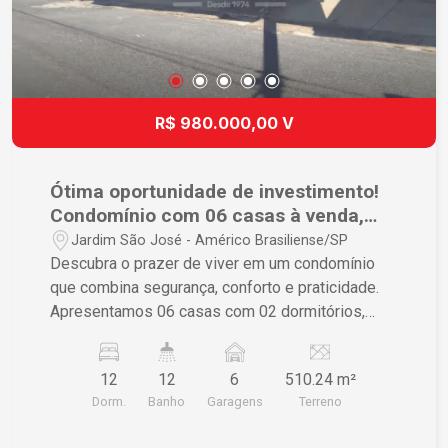
R$ 980.000,00 V
Ótima oportunidade de investimento!
Condomínio com 06 casas à venda,
todas alugadas na região que mais
Jardim São José - Américo Brasiliense/SP
cresce no interior do Estado de São
Descubra o prazer de viver em um condomínio
Paulo.
que combina segurança, conforto e praticidade.
Apresentamos 06 casas com 02 dormitórios,
sala, cozinha, banheiro social, lavanderia e 01
vaga de garagem para cada casa. Área comum do
12
12
6
510.24 m²
condomínio conta com espaço para festa com
Dorm.
Banho
Garagens
Terreno
churrasqueira, garagens cobertas e interfones
individuais. Localização privilegiada, próximo de