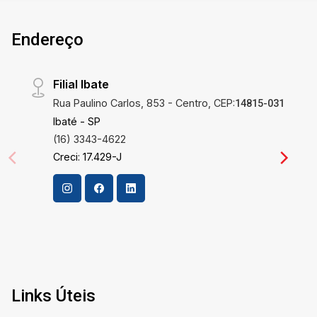
Fazem a Diferença Esta propriedade única
destaca-se pela sua localização estratégica
Endereço
dentro de um condomínio fechado altamente
desejado. A possibilidade de construir
exatamente a residência que você deseja,
Filial Ibate
respeitando suas necessidades e gosto
Rua Paulino Carlos, 853 - Centro, CEP:
pessoal, é incomparável. Além disso, a
14815-031
segurança e a privacidade de um condomínio
Ibaté - SP
fechado proporcionam paz de espírito, enquanto
(16) 3343-4622
a valorização contínua do empreendimento
Creci: 17.429-J
garante um retorno sólido sobre o investimento.
Localização Privilegiada Situado no tranquilo
bairro Encontro Valparaíso I em São Carlos, este
terreno oferece não apenas uma vida tranquila,
mas também acesso fácil às conveniências
urbanas. São Carlos é conhecida por sua alta
qualidade de vida e por ser um polo de inovação
e educação, com várias instituições de ensino
Links Úteis
superior. A região está em constante