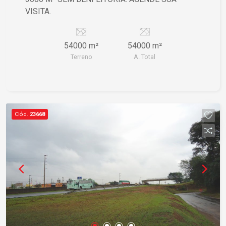
VISITA.
54000 m²
54000 m²
Terreno
A. Total
Cód.
23668