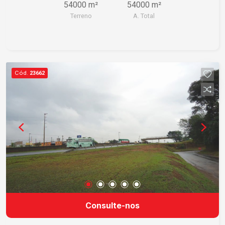
54000 m²
54000 m²
Terreno
A. Total
Cód.
23662
Consulte-nos