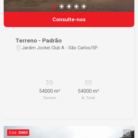
Consulte-nos
Terreno - Padrão
Jardim Jockei Club A - São Carlos/SP
54000 m²
54000 m²
Terreno
A. Total
Cód.
23650