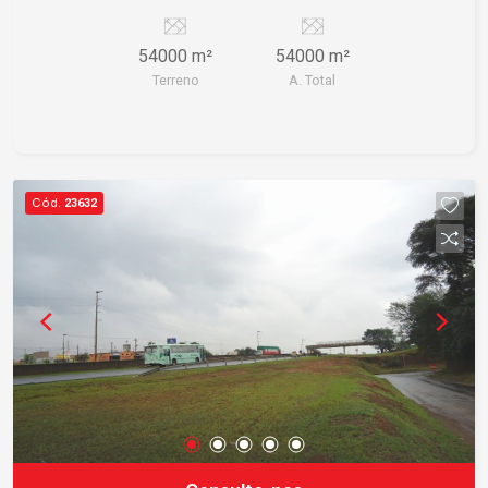
54000 m²
54000 m²
Terreno
A. Total
Cód.
23632