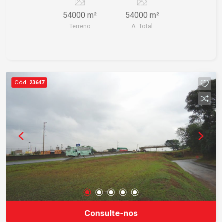
54000 m²
54000 m²
Terreno
A. Total
Cód.
23647
Consulte-nos