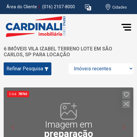
Área do Cliente
|
(016) 2107-8000
Cidades
6 IMÓVEIS VILA IZABEL TERRENO LOTE EM SÃO
CARLOS, SP PARA LOCAÇÃO
Refinar Pesquisa
Cód.
78763
Imagem em
preparação