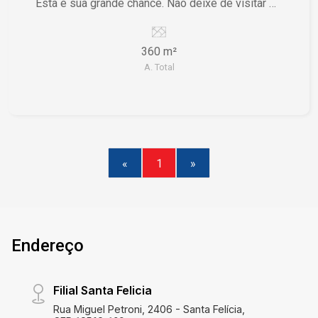
Esta é sua grande chance. Não deixe de visitar e
conhecer esse terreno de perto!
360 m²
A. Total
«
1
»
Endereço
Filial Santa Felicia
Rua Miguel Petroni, 2406 - Santa Felícia,