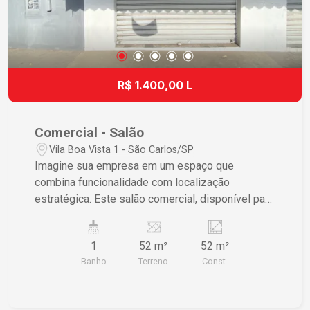
R$ 1.400,00 L
Comercial - Salão
Vila Boa Vista 1 - São Carlos/SP
Imagine sua empresa em um espaço que
combina funcionalidade com localização
estratégica. Este salão comercial, disponível para
locação em São Carlos, é ideal para quem busca
eficiência operacional e visibilidade para seu
1
52 m²
52 m²
negócio. Características do Imóvel ? Espaço
Banho
Terreno
Const.
amplo garantindo flexibilidade e adaptabilidade
para diversos usos ? 1 banheiro moderno
proporcionando conveniência e conforto ?