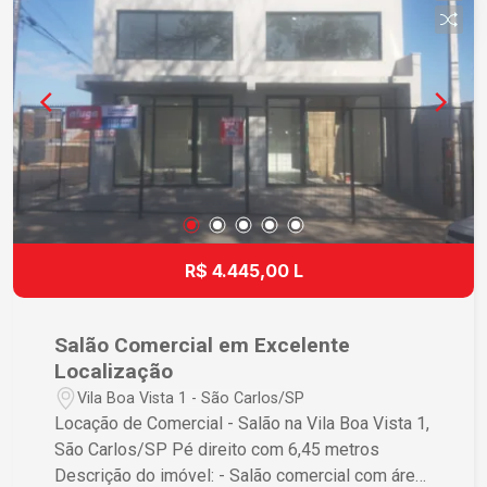
Localização: - Próximo a comércios locais,
restaurantes, escolas e pontos de ônibus - Fácil
acesso à avenidas principais e rodovias -
Contrato de locação com fiador ou seguro fiança
Agende sua visita e venha conhecer esse
excelente imóvel para o seu negócio na Vila Boa
Vista 1, em São Carlos/SP! Não perca essa
oportunidade! Imagens meramente ilustrativas.
Valores e condições sujeitos a alterações sem
aviso prévio.
R$ 4.445,00 L
Salão Comercial em Excelente
Localização
Vila Boa Vista 1 - São Carlos/SP
Locação de Comercial - Salão na Vila Boa Vista 1,
São Carlos/SP Pé direito com 6,45 metros
Descrição do imóvel: - Salão comercial com área