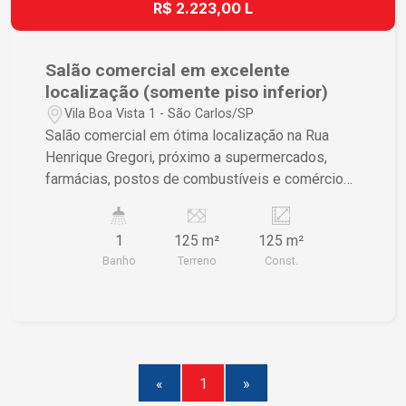
R$ 2.223,00 L
Salão comercial em excelente
localização (somente piso inferior)
Vila Boa Vista 1 - São Carlos/SP
Salão comercial em ótima localização na Rua
Henrique Gregori, próximo a supermercados,
farmácias, postos de combustíveis e comércios
em geral, sendo salão com balcão para
atendimento, 1 banheiro social, 1 escritório e 1
1
125 m²
125 m²
estoque.
Banho
Terreno
Const.
«
1
»