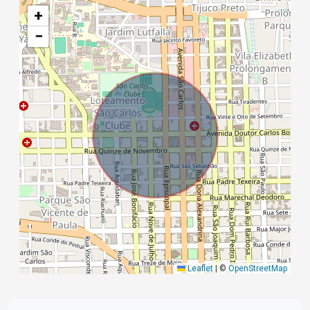
+
−
Leaflet
|
©
OpenStreetMap