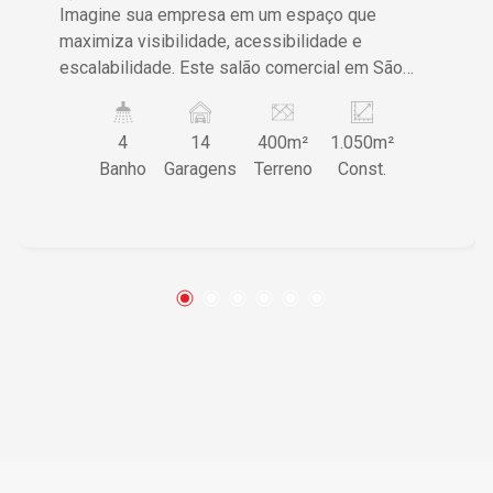
Imagine sua empresa em um espaço que
maximiza visibilidade, acessibilidade e
escalabilidade. Este salão comercial em São
Carlos, no coração do bairro Centro, é a base
ideal para expandir suas operações e alavancar
4
14
400m²
1.050m²
seu negócio. Características do Imóvel • Área
Banho
Garagens
Terreno
Const.
útil de 1050m² oferecendo um ambiente amplo
para sua operação comercial • 11 salas
funcionais e 4 banheiros aumentando a
praticidade do dia a dia • Espaço externo de
400m² adaptável para estacionamento ou
expansão • 14 vagas de garagem garantindo
conveniência para clientes e colaboradores •
Cozinha equipada e 4 vestiários
complementando as necessidades
operacionais Diferenciais que Fazem a
Diferença A estrutura deste imóvel foi
meticulosamente pensada para suportar uma
variedade de negócios. Com 11 salas divididas