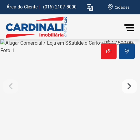
Área do Cliente
|
(016) 2107-8000
Cidades