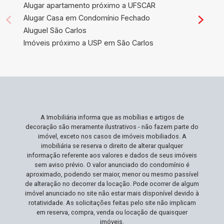
investidores que visam posicionar sua operação
Alugar apartamento próximo a UFSCAR
no coração de uma área comercial vital. Com
Alugar Casa em Condomínio Fechado
funcionalidades que suportam desde startups
Aluguel São Carlos
até grandes corporações, este espaço é
Imóveis próximo a USP em São Carlos
perfeito se você busca visibilidade e
conveniência. Empreendedores focados em
crescimento e retorno sobre investimento
encontrarão aqui um cenário promissor para
prosperar. Não Perca Esta Oportunidade
Imóveis com tais características e localização
A Imobiliária informa que as mobílias e artigos de
são raridades no mercado. Esta é uma chance
decoração são meramente ilustrativos - não fazem parte do
exclusiva de colocar sua empresa no mapa e
imóvel, exceto nos casos de imóveis mobiliados. A
garantir uma operação comercial sem
imobiliária se reserva o direito de alterar qualquer
informação referente aos valores e dados de seus imóveis
precedentes. Agende sua visita e realize o
sem aviso prévio. O valor anunciado do condomínio é
potencial pleno do seu negócio!
aproximado, podendo ser maior, menor ou mesmo passível
de alteração no decorrer da locação. Pode ocorrer de algum
imóvel anunciado no site não estar mais disponível devido à
rotatividade. As solicitações feitas pelo site não implicam
em reserva, compra, venda ou locação de quaisquer
imóveis.