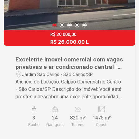
R$ 30.000,00
R$ 26.000,00 L
Excelente Imovel comercial com vagas
privativas e ar condicionado central -
Antiga agencia do Bradesco
Jardim Sao Carlos - São Carlos/SP
Anúncio de Locação: Galpão Comercial no Centro
- São Carlos/SP Descrição do Imóvel: Você está
prestes a descobrir uma excelente oportunidade
para expandir o seu negócio em uma localização
estratégica! Apresentamos este barracão
3
24
820 m²
1475 m²
comercial disponível para locação no bairro
Banho
Garagens
Terreno
Const.
Jardim São Carlos, em São Carlos/SP.
Características do Imóvel: - Área Total do