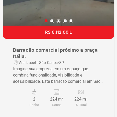
R$ 6.112,00 L
Barracão comercial próximo a praça
Itália.
Vila Izabel - São Carlos/SP
Imagine sua empresa em um espaço que
combina funcionalidade, visibilidade e
acessibilidade. Este barracão comercial em São
Carlos está pronto para impulsionar seu negócio
com sua localização estratégica e estrutura
2
224 m²
224 m²
impecável. Características do Imóvel ? Estrutura
Banho
Const.
A. Total
ideal para armazenagem ou produção, garantindo
flexibilidade de uso ? 2 banheiros espaçosos