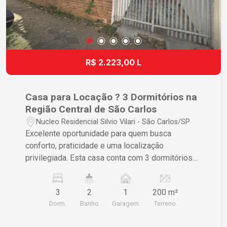
R$ 2.223,00 L
Casa para Locação ? 3 Dormitórios na
Região Central de São Carlos
Nucleo Residencial Silvio Vilari - São Carlos/SP
Excelente oportunidade para quem busca
conforto, praticidade e uma localização
privilegiada. Esta casa conta com 3 dormitórios
amplos, proporcionando conforto para toda a
família. O imóvel dispõe de sala de estar
3
2
1
200 m²
espaçosa, cozinha funcional, 2 banheiros, área de
Dorm.
Banho
Garagem
Terreno
serviço, lavanderia, quintal e vaga de garagem,
oferecendo praticidade para o dia a dia. As