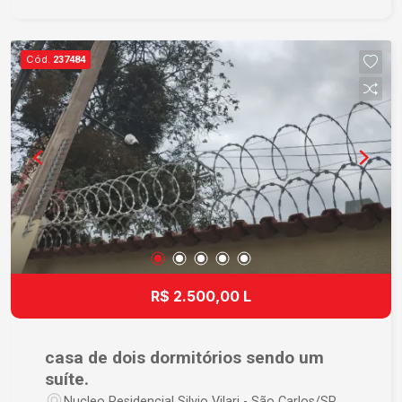
informações são compatíveis com anúncios
recentes de imóveis semelhantes na região
central de São Carlos. Localizada na região
Cód.
237484
central de São Carlos, a residência está próxima
a supermercados, farmácias, escolas, bancos,
restaurantes e demais serviços essenciais,
garantindo fácil acesso a tudo o que você
precisa. Ideal para famílias ou profissionais que
valorizam espaço, comodidade e uma excelente
localização. Agende uma visita e venha conhecer
seu novo lar!
R$ 2.500,00 L
casa de dois dormitórios sendo um
suíte.
Nucleo Residencial Silvio Vilari - São Carlos/SP