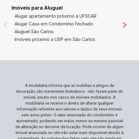
Ideal para famílias que valorizam espaço,
Imóveis para Aluguel
privacidade e segurança em seu dia a dia. Se
Alugar apartamento próximo a UFSCAR
você procura uma casa pronta para morar, com
Alugar Casa em Condomínio Fechado
todos os cômodos mobiliados e um sistema de
Aluguel São Carlos
segurança eficaz, este é o lar perfeito para
Imóveis próximo a USP em São Carlos
acomodar suas necessidades e estilo de vida.
Não Perca Esta Oportunidade Este imóvel é uma
escolha excepcional para quem busca um lar
completo em uma área valorizada e estratégica
de São Carlos. A disponibilidade de casas
mobiliadas e prontas para habitar como esta é
A Imobiliária informa que as mobílias e artigos de
limitada. Agende sua visita e experimente o
decoração são meramente ilustrativos - não fazem parte do
conforto e a segurança que este lar tem a
imóvel, exceto nos casos de imóveis mobiliados. A
oferecer!
imobiliária se reserva o direito de alterar qualquer
informação referente aos valores e dados de seus imóveis
sem aviso prévio. O valor anunciado do condomínio é
aproximado, podendo ser maior, menor ou mesmo passível
de alteração no decorrer da locação. Pode ocorrer de algum
imóvel anunciado no site não estar mais disponível devido à
rotatividade. As solicitações feitas pelo site não implicam