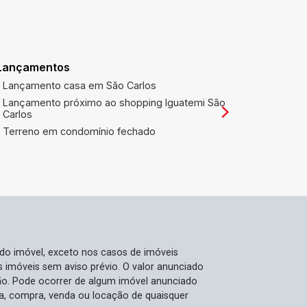
Lançamentos
1º Tabeliã
títulos
Lançamento casa em São Carlos
1º TABEL
Lançamento próximo ao shopping Iguatemi São
LETRAS E
Carlos
Terreno em condomínio fechado
 do imóvel, exceto nos casos de imóveis
us imóveis sem aviso prévio. O valor anunciado
ão. Pode ocorrer de algum imóvel anunciado
rva, compra, venda ou locação de quaisquer