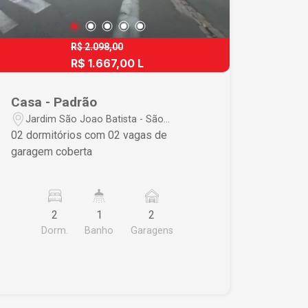
R$ 2.098,00
R$ 1.667,00 L
Casa - Padrão
Jardim São Joao Batista - São
Carlos/SP
02 dormitórios com 02 vagas de
garagem coberta
2
1
2
Dorm.
Banho
Garagens