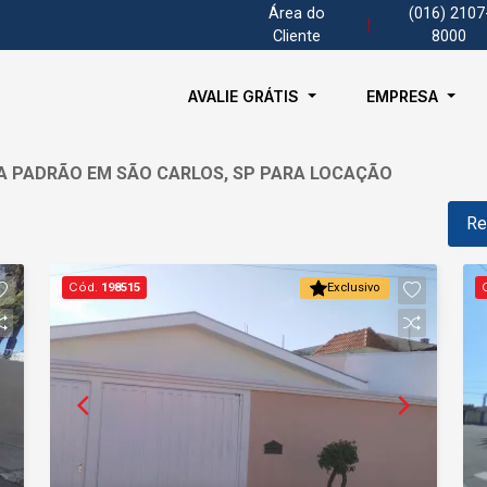
Área do
(016) 2107
|
Cliente
8000
AVALIE GRÁTIS
EMPRESA
SA PADRÃO EM SÃO CARLOS, SP PARA LOCAÇÃO
Re
Cód.
198515
Exclusivo