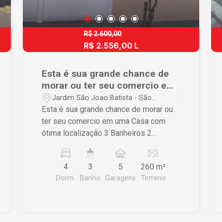
R$ 2.600,00
R$ 2.556,00 L
Esta é sua grande chance de
morar ou ter seu comercio em
uma Casa com ótima
Jardim São Joao Batista - São
localização em São Carlos
Carlos/SP
Esta é sua grande chance de morar ou
ter seu comercio em uma Casa com
ótima localização 3 Banheiros 2
Cozinhas 4 Dormitórios 3 Salas 2 Áreas
de serviço 5 Vagas de garagem sendo
4
3
5
260 m²
2 vagas cobertas. Não deixe de
Dorm.
Banho
Garagens
Terreno
conhecer esse imóvel de perto. Entre
em contato com nossa imobiliária e
agende sua visita!