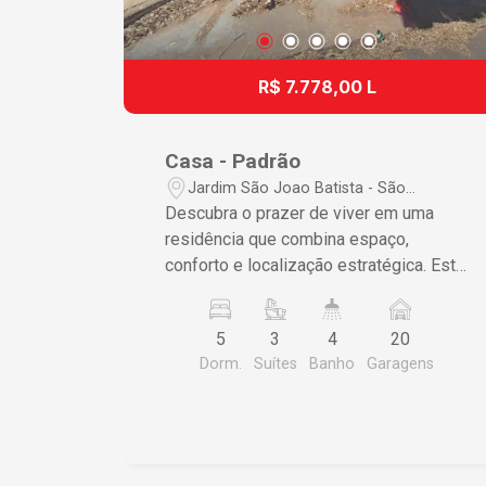
R$ 7.778,00 L
Casa - Padrão
Jardim São Joao Batista - São
Carlos/SP
Descubra o prazer de viver em uma
residência que combina espaço,
conforto e localização estratégica. Esta
casa no Jardim São João Batista em
São Carlos foi projetada para quem
5
3
4
20
busca qualidade de vida sem abrir mão
Dorm.
Suítes
Banho
Garagens
da praticidade no dia a dia.
Características do Imóvel ? 5
dormitórios, incluindo 3 suítes,
proporcionando privacidade e conforto
para toda a família ? Ampla área de