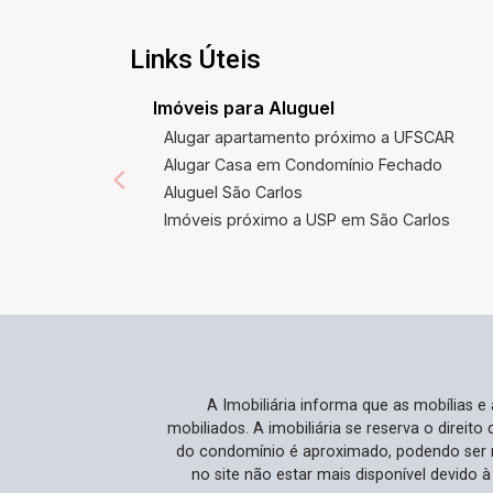
preocupações com estacionamento e
complementa a experiência de
Links Úteis
comodidade e hospitalidade. A imensa
área externa oferece uma qualidade de
Imóveis para Aluguel
vida rara em áreas urbanas, perfeita
Alugar apartamento próximo a UFSCAR
para momentos de lazer e relaxamento
Alugar Casa em Condomínio Fechado
com a família. Localização Privilegiada
Aluguel São Carlos
Localizada no apreciado bairro Jardim
Imóveis próximo a USP em São Carlos
São João Batista, a propriedade
oferece fácil acesso a serviços
essenciais, áreas comerciais e locais
de lazer, otimizando sua rotina diária.
Esta área de São Carlos não só é
conhecida por sua tranquilidade, mas
também conta com uma infraestrutura
A Imobiliária informa que as mobílias 
completa e potencial de valorização
mobiliados. A imobiliária se reserva o direit
contínua. A proximidade com os
do condomínio é aproximado, podendo ser m
principais pontos da cidade também
no site não estar mais disponível devido 