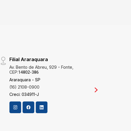
Filial Araraquara
Filia
Av. Bento de Abreu, 929 - Fonte,
Rua J
CEP:
CEP:
14802-386
1
Araraquara - SP
Campi
(16) 2108-0900
(19) 
Creci: 034911-J
Creci