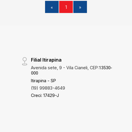
«
1
»
Filial Itirapina
Avenida sete, 9 - Vila Cianeli, CEP:
13530-
000
Itirapina - SP
(19) 99883-4649
Creci: 17429-J