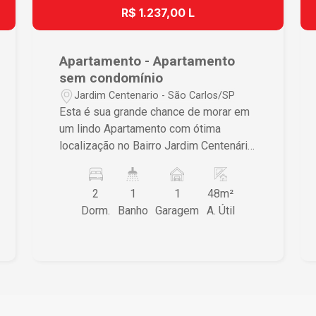
supermercados, escolas, farmácias e
R$ 1.237,00 L
áreas de lazer. - Ambiente
Aconchegante: Perfeito para quem
busca um lar que combine conforto e
Apartamento - Apartamento
segurança. Não perca a oportunidade
sem condomínio
de viver em um dos bairros mais
Jardim Centenario - São Carlos/SP
desejados de São Carlos! Entre em
Esta é sua grande chance de morar em
contato conosco e agende uma visita.
um lindo Apartamento com ótima
Estamos à disposição para esclarecer
localização no Bairro Jardim Centenário
qualquer dúvida e ajudá-lo a encontrar o
em São Carlos. Não deixe de conhecer
seu novo lar.
esse imóvel de perto. Entre em contato
2
1
1
48m²
com nossa imobiliária e agende sua
Dorm.
Banho
Garagem
A. Útil
visita!