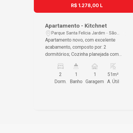
R$ 1.278,00 L
Apartamento - Kitchnet
Parque Santa Felícia Jardim - São
Carlos/SP
Apartamento novo, com excelente
acabamento, composto por: 2
dormitórios; Cozinha planejada com
armários; Banheiro com box em vidro
Blindex, armário e espelho; Lavanderia
2
1
1
51m²
externa; 1 vaga de garagem. IPTU ainda
Dorm.
Banho
Garagem
A. Útil
não definido, apartamentos novos
Diferenciais do imóvel: Portão
eletrônico; Cerca elétrica com sistema
de alarme; Gás encanado; Medição
individual de energia elétrica (CPFL) e
água (SAAE); Fogão novo instalado.
Imóvel moderno, seguro e pronto para
morar. Ideal para quem busca conforto,