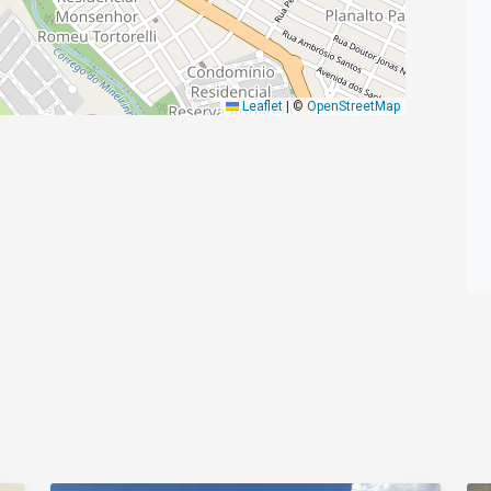
Leaflet
|
©
OpenStreetMap