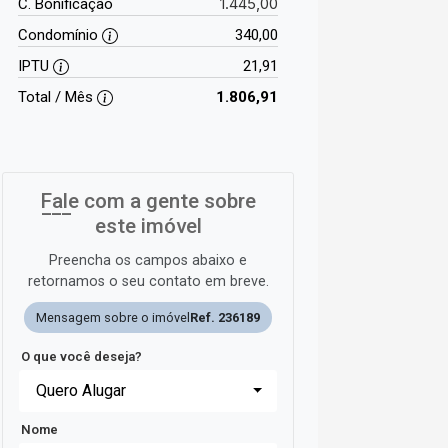
1.445,00
C. Bonificação
Condomínio
340,00
IPTU
21,91
Total / Mês
1.806,91
Fale com a gente sobre
este imóvel
Preencha os campos abaixo e
retornamos o seu contato em breve.
Mensagem sobre o imóvel
Ref. 236189
O que você deseja?
Quero Alugar
Nome