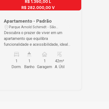
armários planejados na cozinha e
R$ 1.390,00 L
dormitórios otimiza o espaço,
R$ 282.000,00 V
oferecendo soluções práticas de
organização. A sala com piso de taco
Apartamento - Padrão
traz um toque de elegância e
Parque Arnold Schimidt - São
aconchego, transformando o lar em um
Carlos/SP
Descubra o prazer de viver em um
refúgio urbano. Este imóvel combina
apartamento que equilibra
funcionalidades essenciais com um
funcionalidade e acessibilidade, ideal
toque de charme e praticidade.
para quem busca praticidade no dia a
Localização Privilegiada Localizado no
dia. Este imóvel é uma oportunidade
coração de São Carlos, o apartamento
1
1
1
42m²
esperta em um bairro estratégico de
garante acesso fácil às principais
Dorm.
Banho
Garagem
A. Útil
São Carlos. Características do Imóvel ?
conveniências como supermercados,
1 dormitório amplo, proporcionando o
escolas e parques. O bairro é tranquilo
conforto necessário para uma vida
e seguro, perfeito para quem busca
prática ? Sala integrada com a cozinha,
uma vida urbana ativa mas sem abrir
oferecendo praticidade para o seu dia a
mão da tranquilidade. A proximidade
dia ? Ambiente tranquilo, perfeito para
com vias principais facilita o
relaxar e recarregar as energias ? 1
deslocamento para outras áreas da
vaga de garagem, garantindo segurança