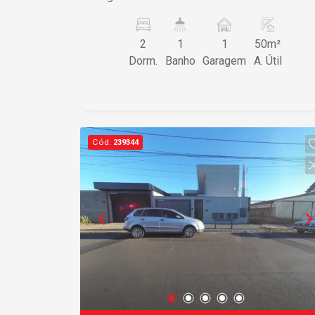
2
1
1
50m²
Dorm.
Banho
Garagem
A. Útil
Cód.
239344