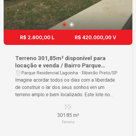
R$ 2.800,00 L
R$ 420.000,00 V
Terreno 301,85m² disponível para
locação e venda / Bairro Parque
Residencial Lagoinha, Ribeirão Preto
Parque Residencial Lagoinha - Ribeirão Preto/SP
Imagine acordar todos os dias com a liberdade
de construir o lar dos seus sonhos em um
terreno amplo e bem localizado. Este lote no
Parque Residencial Lagoinha em Ribeirão Preto é
a tela em branco perfeita para quem deseja
301.85 m²
personalizar completamente seu espaço de vida.
Terreno
Características do Imóvel • Lote amplo e bem
dimensionado, assegurando liberdade e