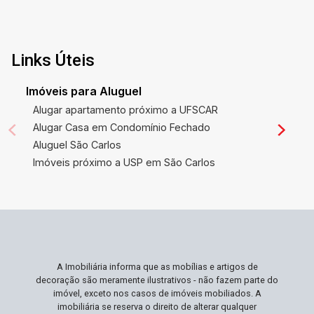
qualidade de vida elevada e proximidade com
importantes avenidas e rodovias, facilitando o
acesso e o deslocamento. Além disso, a
constante valorização da área garante que seu
Links Úteis
investimento continue crescendo em valor ao
longo do tempo. Ideal Para Você Ideal para
Imóveis para Aluguel
investidores e construtores que buscam uma
Alugar apartamento próximo a UFSCAR
localização estratégica e espaço amplo para
Alugar Casa em Condomínio Fechado
realização de projetos diversificados. Se você
Aluguel São Carlos
valoriza a liberdade de criar sem limitações e
Imóveis próximo a USP em São Carlos
deseja um local que combine praticidade com
crescimento financeiro, este terreno é perfeito
para você. Não Perca Esta Oportunidade
Oportunidades como esta, com amplo espaço em
uma área privilegiada e em constante valorização,
são raras e altamente cobiçadas. Esta é sua
A Imobiliária informa que as mobílias e artigos de
chance de investir em um terreno que não apenas
decoração são meramente ilustrativos - não fazem parte do
atende às suas necessidades atuais, mas
imóvel, exceto nos casos de imóveis mobiliados. A
também promete um futuro próspero. Agende
imobiliária se reserva o direito de alterar qualquer