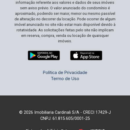
informação referente aos valores e dados de seus imóveis
sua visita e comece a planejar o
sem aviso prévio. O valor anunciado do condomínio é
desenvolvimento que transformará seus sonhos
aproximado, podendo ser maior, menor ou mesmo passível
em realidade!
de alteração no decorrer da locação. Pode ocorrer de algum
imóvel anunciado no site não estar mais disponível devido à
rotatividade. As solicitações feitas pelo site não implicam
em reserva, compra, venda ou locação de quaisquer
imóveis.
Política de Privacidade
Termo de Uso
© 2026 Imobiliaria Cardinali S/A - CRECI 17429-J
CNPJ: 61.815.605/0001-25