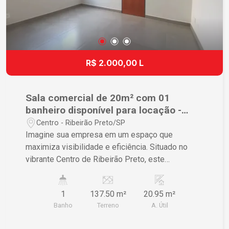
R$ 2.000,00 L
Sala comercial de 20m² com 01
banheiro disponível para locação -
Centro
Centro - Ribeirão Preto/SP
Imagine sua empresa em um espaço que
maximiza visibilidade e eficiência. Situado no
vibrante Centro de Ribeirão Preto, este
estabelecimento comercial é a oportunidade
ideal para posicionar seu negócio no coração da
1
137.50 m²
20.95 m²
atividade econômica da cidade, aumentando seu
Banho
Terreno
A. Útil
potencial de cliente e rendimentos.
Características do Imóvel • 1 banheiro moderno