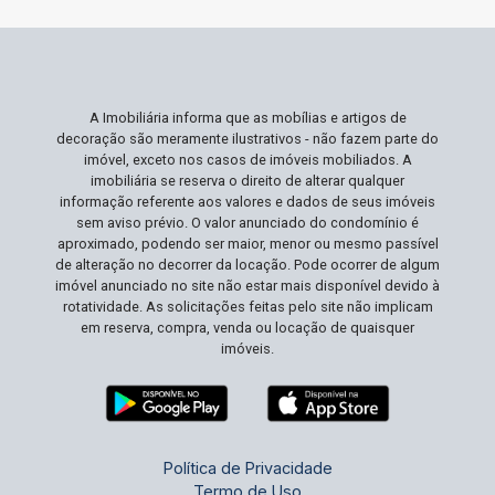
ambiente dinâmico e bem conectado. Não Perca
Esta Oportunidade Locais como este, no coração
do Centro de Ribeirão Preto, são raros e
disputados, especialmente com termos de
A Imobiliária informa que as mobílias e artigos de
locação tão vantajosos. Aproveite a chance de
decoração são meramente ilustrativos - não fazem parte do
posicionar sua empresa numa área de alto
imóvel, exceto nos casos de imóveis mobiliados. A
movimento e retorno garantido. Agende sua visita
imobiliária se reserva o direito de alterar qualquer
informação referente aos valores e dados de seus imóveis
e veja como este espaço pode ser o motor do
sem aviso prévio. O valor anunciado do condomínio é
crescimento do seu negócio!
aproximado, podendo ser maior, menor ou mesmo passível
de alteração no decorrer da locação. Pode ocorrer de algum
imóvel anunciado no site não estar mais disponível devido à
rotatividade. As solicitações feitas pelo site não implicam
em reserva, compra, venda ou locação de quaisquer
imóveis.
Política de Privacidade
Termo de Uso