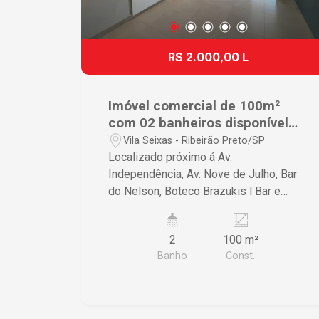
R$ 2.000,00 L
Imóvel comercial de 100m²
com 02 banheiros disponível
para locação - Vila Seixas
Vila Seixas - Ribeirão Preto/SP
Localizado próximo á Av.
Independência, Av. Nove de Julho, Bar
do Nelson, Boteco Brazukis l Bar e
Restaurante, Shopping Santa Úrsula e
diversos outros comércios. Imóvel
2
100 m²
comercial de 100m² com: - 02 Lavabos
Banho
Const.
sendo um masculino e um feminino; -
01 Cozinha; - 02 Salas de reunião
sendo elas uma no piso inferior e outra
no piso superior; - Corredor externo