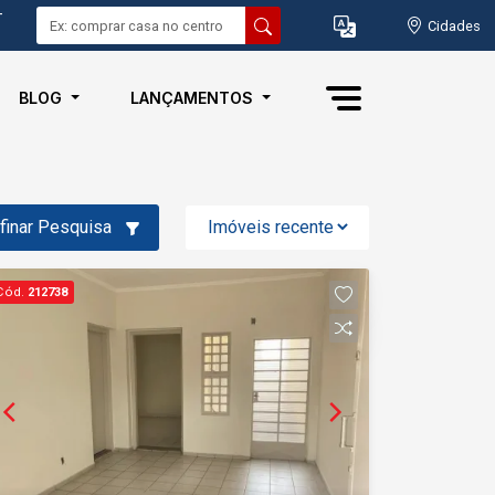
-
Cidades
BLOG
LANÇAMENTOS
finar Pesquisa
Cód.
212738