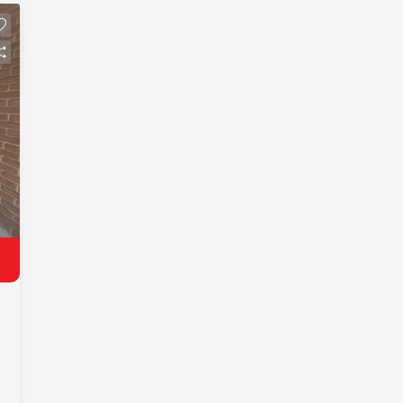
de trabalho eficiente • Dois banheiros
completos, garantindo praticidade para
funcionários e visitantes • Localização
vantajosa em bairro movimentado,
aumentando a visibilidade do seu
negócio • Proximidade às principais
vias, oferecendo fácil acesso para
fornecedores e clientes • Infraestrutura
robusta no entorno, trazendo
conveniência para suas operações
diárias Diferenciais que Fazem a
Diferença Este ponto comercial se
destaca por sua localização estratégica
no Vila Seixas, um bairro com grande
fluxo de pessoas, ideal para aumentar o
tráfego de clientes. A versatilidade do
espaço permite que você adapte o
layout conforme as necessidades do
seu negócio, proporcionando um