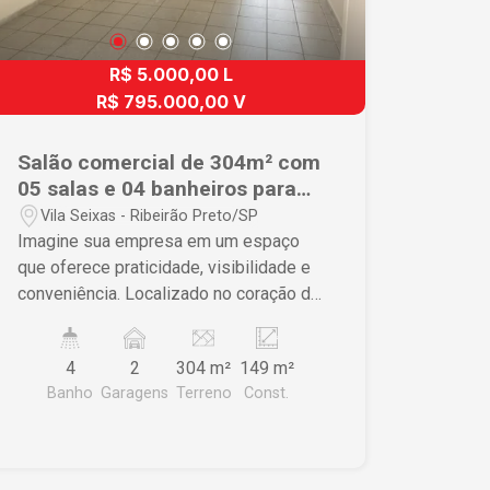
R$ 5.000,00 L
R$ 795.000,00 V
Salão comercial de 304m² com
05 salas e 04 banheiros para
locação - Vila Seixas
Vila Seixas - Ribeirão Preto/SP
Imagine sua empresa em um espaço
que oferece praticidade, visibilidade e
conveniência. Localizado no coração de
Ribeirão Preto, este imóvel comercial é
perfeito para empresas que buscam
4
2
304 m²
149 m²
destaque no mercado e acessibilidade.
Banho
Garagens
Terreno
Const.
Características do Imóvel • 5 salas
amplas proporcionando flexibilidade
para diferentes layouts e usos • 4
banheiros modernos garantindo