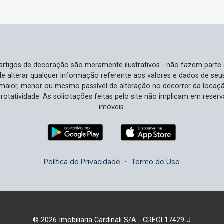
investimento e alto tráfego de clientes.
Agende sua visita e veja como este
ponto comercial pode ser o palco do
crescimento da sua empresa!
e artigos de decoração são meramente ilustrativos - não fazem parte
o de alterar qualquer informação referente aos valores e dados de se
aior, menor ou mesmo passível de alteração no decorrer da locaç
à rotatividade. As solicitações feitas pelo site não implicam em rese
imóveis.
Política de Privacidade
-
Termo de Uso
© 2026 Imobiliaria Cardinali S/A - CRECI 17429-J