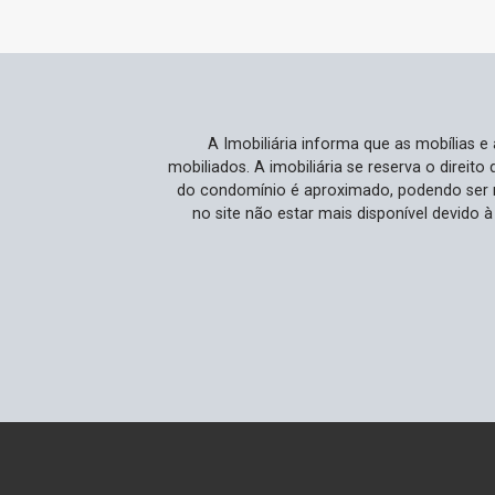
com diversos comércios e serviços
essenciais assegura conveniência e, ao
mesmo tempo, a região está em
crescimento e valorização contínuos,
representando um excelente
A Imobiliária informa que as mobílias 
investimento para qualquer empresa.
mobiliados. A imobiliária se reserva o direit
Ideal Para Você Ideal para
do condomínio é aproximado, podendo ser m
empresários, investidores e
no site não estar mais disponível devido 
empreendedores que desejam
estabelecer ou expandir suas
operações em um local que oferece
tanto visibilidade quanto
funcionalidade. Se você valoriza uma
localização que potencializa o alcance
e eficiência operacional, este espaço é
perfeitamente alinhado às suas
necessidades empresariais. Não Perca
Esta Oportunidade Propriedades assim,