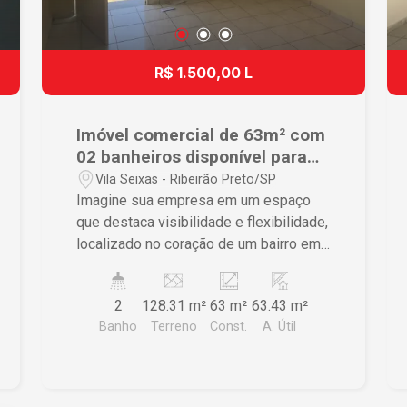
R$ 1.500,00 L
Imóvel comercial de 63m² com
02 banheiros disponível para
locação - Vila Seixas
Vila Seixas - Ribeirão Preto/SP
Imagine sua empresa em um espaço
que destaca visibilidade e flexibilidade,
localizado no coração de um bairro em
crescimento. Este ponto comercial em
Ribeirão Preto é uma tela em branco
2
128.31 m²
63 m²
63.43 m²
para empresários criarem o ambiente
Banho
Terreno
Const.
A. Útil
perfeito para seus negócios.
Características do Imóvel • Ambiente
versátil, adaptável para lojas ou
escritórios, proporcionando um espaço