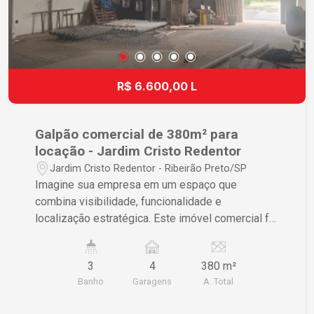
R$ 6.600,00 L
Galpão comercial de 380m² para
locação - Jardim Cristo Redentor
Jardim Cristo Redentor - Ribeirão Preto/SP
Imagine sua empresa em um espaço que
combina visibilidade, funcionalidade e
localização estratégica. Este imóvel comercial foi
projetado para otimizar seu retorno sobre
investimento e aumentar a produtividade da sua
3
4
380 m²
equipe. Características do Imóvel ? Área útil de
Banho
Garagens
A. Total
380m² assegurando um espaço amplo para
operações comerciais ? Banheiros práticos