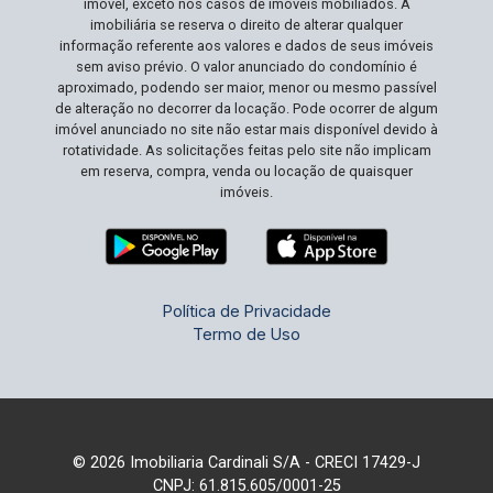
imóvel, exceto nos casos de imóveis mobiliados. A
personalização conforme as necessidades de
imobiliária se reserva o direito de alterar qualquer
informação referente aos valores e dados de seus imóveis
sua empresa. Não Perca Esta Oportunidade
sem aviso prévio. O valor anunciado do condomínio é
Propriedades como esta, bem localizadas e com
aproximado, podendo ser maior, menor ou mesmo passível
tal infraestrutura, são raras no mercado atual.
de alteração no decorrer da locação. Pode ocorrer de algum
Este é o momento ideal para você estabelecer ou
imóvel anunciado no site não estar mais disponível devido à
rotatividade. As solicitações feitas pelo site não implicam
expandir sua empresa em um local que promove
em reserva, compra, venda ou locação de quaisquer
crescimento e visibilidade. Agende sua visita e
imóveis.
veja como este imóvel pode ser o palco para o
próximo capítulo de sucesso do seu negócio!
Política de Privacidade
Termo de Uso
© 2026 Imobiliaria Cardinali S/A - CRECI 17429-J
CNPJ: 61.815.605/0001-25