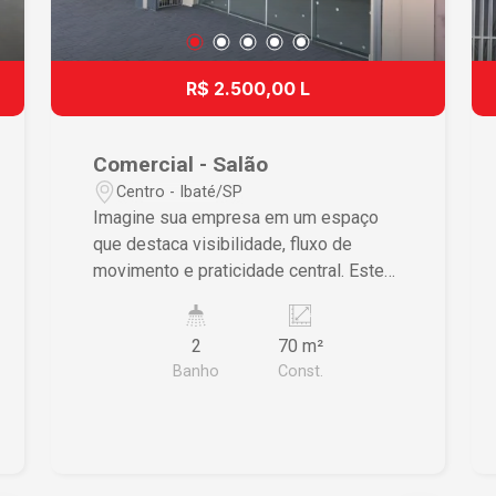
R$ 2.500,00 L
Comercial - Salão
Centro - Ibaté/SP
Imagine sua empresa em um espaço
que destaca visibilidade, fluxo de
movimento e praticidade central. Este
ponto comercial no coração de Ibaté é a
escolha estratégica para quem deseja
2
70 m²
prosperar em um ambiente altamente
Banho
Const.
competitivo. Características do Imóvel •
Área útil de 70m² garantindo
flexibilidade para diversos layouts • 2
banheiros modernos proporcionando
conveniência para funcionários e