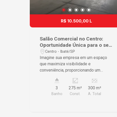
R$ 10.500,00 L
Salão Comercial no Centro:
Oportunidade Única para o seu
Negócio!
Centro - Ibaté/SP
Imagine sua empresa em um espaço
que maximiza visibilidade e
conveniência, proporcionando um
ambiente perfeito para prosperar. Este
imóvel comercial é a solução ideal para
3
275 m²
300 m²
quem busca uma localização
Banho
Const.
A. Total
estratégica no centro da cidade de
Ibaté, São Paulo. Características do
Imóvel ? Área útil de 275m²
proporcionando um espaço amplo para