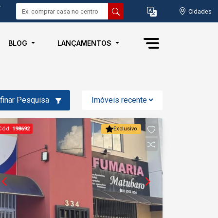
-
Cidades
BLOG
LANÇAMENTOS
finar Pesquisa
Cód.
198692
Exclusivo