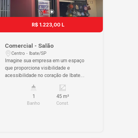
R$ 1.223,00 L
Comercial - Salão
Centro - Ibate/SP
Imagine sua empresa em um espaço
que proporciona visibilidade e
acessibilidade no coração de Ibate.
Este imóvel no Centro é a oportunidade
perfeita para quem busca expandir ou
1
45 m²
estabelecer sua presença empresarial
Banho
Const.
em uma localização estratégica.
Características do Imóvel • Espaço
funcional de 45m² assegurando
versatilidade para diferentes
configurações • Ambiente inclui 1