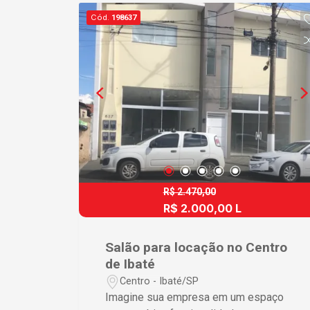
qualquer tipo de negócio ? Banheiros
Cód.
198637
completos garantindo funcionalidade
para clientes e funcionários ?
Localização privilegiada assegurando
alto fluxo de pessoas ? Ausência de
vagas de garagem compensada por
acesso fácil e prático ? Estrutura
moderna oferecendo um ambiente
profissional e convidativo Diferenciais
que Fazem a Diferença Com uma área
generosa e uma localização no coração
do centro, este imóvel garante máxima
R$ 2.470,00
exposição para o seu negócio,
R$ 2.000,00 L
aumentando as oportunidades de
crescimento e rentabilidade. A estrutura
Salão para locação no Centro
funcional, aliada a uma área de alto
de Ibaté
tráfego de pessoas, transforma este
Centro - Ibaté/SP
espaço no lugar ideal para lojas,
Imagine sua empresa em um espaço
clínicas, escritórios ou estúdios,