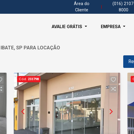
Área do
(016) 2107
|
Cliente
8000
AVALIE GRÁTIS
EMPRESA
 IBATE, SP PARA LOCAÇÃO
Re
Cód.
233798