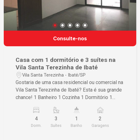
Consulte-nos
Casa com 1 dormitório e 3 suítes na
Vila Santa Terezinha de Ibaté
Vila Santa Terezinha - Ibaté/SP
Gostaria de uma casa residencial ou comercial na
Vila Santa Terezinha de Ibaté? Esta é sua grande
chance! 1 Banheiro 1 Cozinha 1 Dormitório 1
Lavanderia 3 Sala 3 Suítes Não deixe de visitar e
conhecer a beleza desse imóvel de perto!
4
3
1
2
Dorm.
Suítes
Banho
Garagens