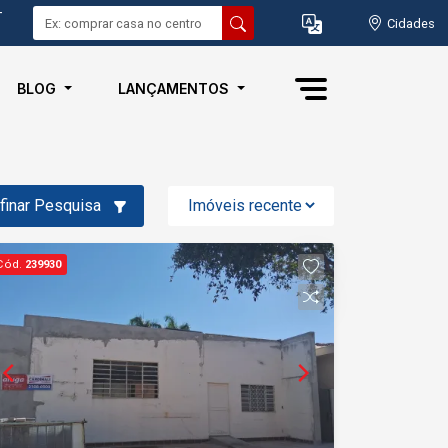
-
Cidades
BLOG
LANÇAMENTOS
finar Pesquisa
Cód.
239930