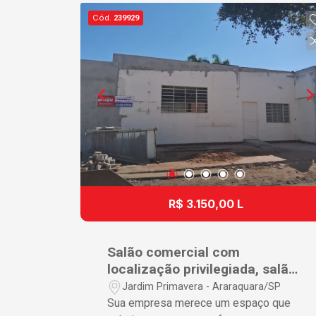
estúdios e diversos segmentos
Cód.
239929
comerciais. Agende uma visita e
conheça o espaço ideal para o
crescimento do seu negócio!
R$ 3.150,00 L
Salão comercial com
localização privilegiada, salão
novo com possibilidade de
Jardim Primavera - Araraquara/SP
adaptação.
Sua empresa merece um espaço que