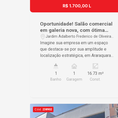
R$ 1.700,00 L
Oportunidade! Salão comercial
em galeria nova, com ótima
localização.
Jardim Adalberto Frederico de Oliveira
Roxo i - Araraquara/SP
Imagine sua empresa em um espaço
que destaca-se por sua amplitude e
localização estratégica, em Araraquara.
Apresentamos salão comercial com
aproximadamente 16m², banheiro, copa,
1
1
16.73 m²
quintal privativo e recuo para carros.
Banho
Garagem
Const.
Localização estratégica, próximo a
comércios, farmácias e serviços
essenciais. Agende sua visita e
descubra todas as maneiras que este
imóvel pode contribuir para o sucesso
Cód.
238902
do seu empreendimento!