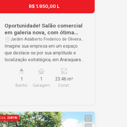
R$ 1.950,00 L
Oportunidade! Salão comercial
em galeria nova, com ótima
localização.
Jardim Adalberto Frederico de Oliveira
Roxo i - Araraquara/SP
Imagine sua empresa em um espaço
que destaca-se por sua amplitude e
localização estratégica, em Araraquara.
Apresentamos salão comercial com
aproximadamente 23m², banheiro, copa,
1
1
23.46 m²
quintal privativo e recuo para carros.
Banho
Garagem
Const.
Localização estratégica, próximo a
comércios, farmácias e serviços
essenciais. Agende sua visita e
descubra todas as maneiras que este
imóvel pode contribuir para o sucesso
Cód.
238195
do seu empreendimento!