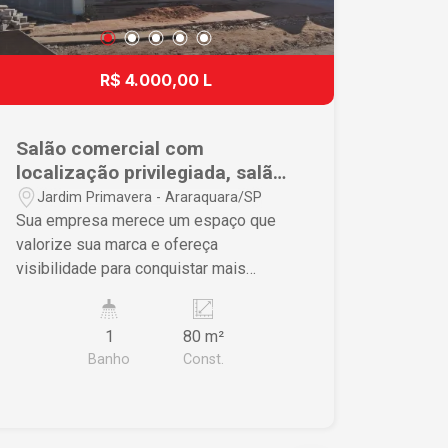
R$ 4.000,00 L
Salão comercial com
localização privilegiada, salão
novo com possibilidade de
Jardim Primavera - Araraquara/SP
adaptação.
Sua empresa merece um espaço que
valorize sua marca e ofereça
visibilidade para conquistar mais
clientes. Este excelente salão
comercial novo, com 80 m², está
1
80 m²
localizado em um dos pontos mais
Banho
Const.
estratégicos da cidade, na esquina com
a Avenida Bento de Abreu, garantindo
grande fluxo de pessoas e veículos,
além de fácil acesso. Destaques do