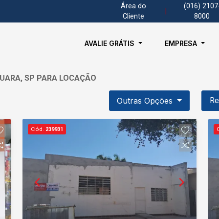
Área do
(016) 2107
|
Cliente
8000
AVALIE GRÁTIS
EMPRESA
QUARA, SP PARA LOCAÇÃO
Outras Opções
Re
Cód.
239931