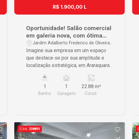
R$ 1.900,00 L
Oportunidade! Salão comercial
em galeria nova, com ótima
localização.
Jardim Adalberto Frederico de Oliveira
Roxo i - Araraquara/SP
Imagine sua empresa em um espaço
que destaca-se por sua amplitude e
localização estratégica, em Araraquara.
Apresentamos salão comercial com
aproximadamente 22m², banheiro, copa,
1
1
22.88 m²
quintal privativo e recuo para carros.
Banho
Garagem
Const.
Localização estratégica, próximo a
comércios, farmácias e serviços
essenciais. Agende sua visita e
descubra todas as maneiras que este
imóvel pode contribuir para o sucesso
Cód.
238891
do seu empreendimento!