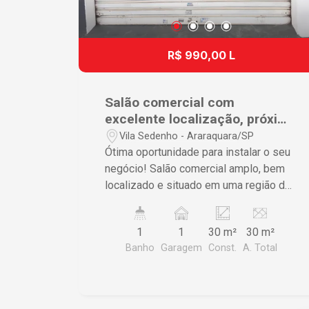
R$ 990,00 L
Salão comercial com
excelente localização, próximo
comércio.
Vila Sedenho - Araraquara/SP
Ótima oportunidade para instalar o seu
negócio! Salão comercial amplo, bem
localizado e situado em uma região de
grande movimento, próximo a diversos
comércios e serviços, proporcionando
1
1
30 m²
30 m²
mais visibilidade e facilidade de
Banho
Garagem
Const.
A. Total
acesso para clientes e colaboradores.
O imóvel conta com: - Salão espaçoso;
- Banheiro; - Cozinha. Ideal para lojas,
escritórios, clínicas, salões de beleza,