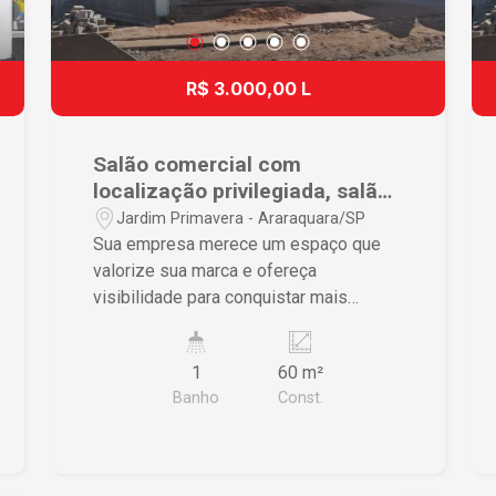
R$ 3.000,00 L
Salão comercial com
localização privilegiada, salão
novo com possibilidade de
Jardim Primavera - Araraquara/SP
adaptação.
Sua empresa merece um espaço que
valorize sua marca e ofereça
visibilidade para conquistar mais
clientes. Este excelente salão
comercial novo, com 60 m², está
1
60 m²
localizado em um dos pontos mais
Banho
Const.
estratégicos da cidade, na esquina com
a Avenida Bento de Abreu, garantindo
grande fluxo de pessoas e veículos,
além de fácil acesso. Destaques do