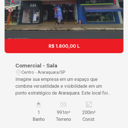
R$ 1.800,00 L
Comercial - Sala
Centro - Araraquara/SP
Imagine sua empresa em um espaço que
combina versatilidade e visibilidade em um
ponto estratégico de Araraquara. Este local foi
meticulosamente planejado para quem almeja
crescimento contínuo e visibilidade para seu
1
991m²
200m²
negócio. Características do Imóvel • Área útil de
Banho
Terreno
Const.
200m² garantindo ampla flexibilidade de
configuração • Espaço composto por banheiro