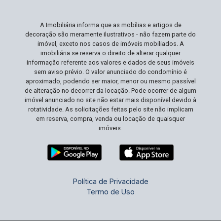
muito procurados em Araraquara. Esta é a sua
oportunidade de posicionar sua empresa em um
A Imobiliária informa que as mobílias e artigos de
local que maximiza visibilidade e conveniência.
decoração são meramente ilustrativos - não fazem parte do
Agende sua visita e veja como este lugar pode
imóvel, exceto nos casos de imóveis mobiliados. A
ser o palco para o crescimento do seu negócio!
imobiliária se reserva o direito de alterar qualquer
informação referente aos valores e dados de seus imóveis
sem aviso prévio. O valor anunciado do condomínio é
aproximado, podendo ser maior, menor ou mesmo passível
de alteração no decorrer da locação. Pode ocorrer de algum
imóvel anunciado no site não estar mais disponível devido à
rotatividade. As solicitações feitas pelo site não implicam
em reserva, compra, venda ou locação de quaisquer
imóveis.
Política de Privacidade
Termo de Uso