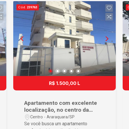
proporcionando mais segurança e
Cód.
239763
tranquilidade para os moradores.
Localizado em uma região privilegiada,
com fácil acesso aos principais pontos
da cidade, próximo a comércios,
serviços, escolas e tudo o que você
precisa. Agende sua visita e venha
conhecer este excelente apartamento.
A oportunidade de morar bem está
aqui!
R$ 1.500,00 L
Apartamento com excelente
localização, no centro da
cidade.
Centro - Araraquara/SP
Se você busca um apartamento