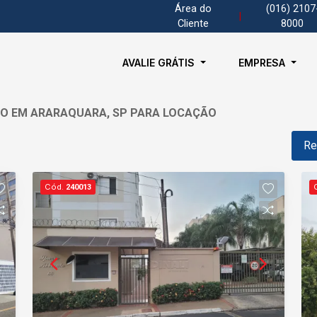
Área do
(016) 2107
|
Cliente
8000
AVALIE GRÁTIS
EMPRESA
ÃO EM ARARAQUARA, SP PARA LOCAÇÃO
Re
Cód.
240013