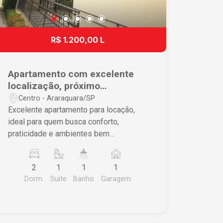
R$ 1.200,00 L
Apartamento com excelente
localização, próximo
supermercados e comércios.
Centro - Araraquara/SP
Excelente apartamento para locação,
ideal para quem busca conforto,
praticidade e ambientes bem
distribuídos. O imóvel possui 2 quartos,
sendo 1 suíte com armários planejados,
2
1
1
1
além de banheiro social,
Dorm.
Suite
Banho
Garagem
proporcionando mais comodidade para
toda a família. A sala é ampla e
integrada à sacada, oferecendo um
ambiente agradável e bem iluminado. A