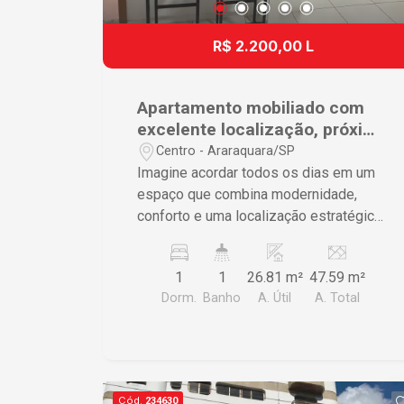
R$ 2.200,00 L
Apartamento mobiliado com
excelente localização, próximo
supermercados e faculdades.
Centro - Araraquara/SP
Imagine acordar todos os dias em um
espaço que combina modernidade,
conforto e uma localização estratégica.
Este apartamento foi projetado para
proporcionar uma experiência de vida
1
1
26.81 m²
47.59 m²
prática e agradável no centro da cidade.
Dorm.
Banho
A. Útil
A. Total
Apartamento mobiliado com dormitório,
banheiro, cozinha e 01 vaga de
garagem. Localizado no coração de
Araraquara, permite fácil acesso a
todas as conveniências do centro,
Cód.
234630