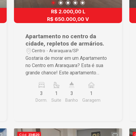
social e 1 vaga de garagem coberta.
R$ 2.000,00 L
Agende sua visita e venha conhecer
este excelente apartamento. Uma ótima
R$ 650.000,00 V
opção para quem valoriza conforto,
praticidade e qualidade de vida em um
Apartamento no centro da
imóvel pronto para receber você e sua
cidade, repletos de armários.
família.
Centro - Araraquara/SP
Gostaria de morar em um Apartamento
no Centro em Araraquara? Esta é sua
grande chance! Este apartamento
oferece todo conforto para você e sua
família passarem os melhores
3
1
3
1
momentos juntos. O imóvel conta com
Dorm.
Suite
Banho
Garagem
03 dormitórios com armários sendo um
suíte com banheira de hidro, sala ampla
em 02 ambientes com sacada, sala de
jantar, lavabo, cozinha, banheiro social,
lavanderia, dormitório e banheiro de
Cód.
234520