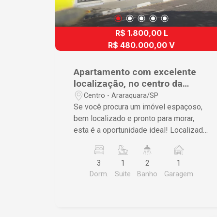
R$ 1.800,00 L
R$ 480.000,00 V
Apartamento com excelente
localização, no centro da
cidade.
Centro - Araraquara/SP
Se você procura um imóvel espaçoso,
bem localizado e pronto para morar,
esta é a oportunidade ideal! Localizado
no centro da cidade, este apartamento
oferece toda a praticidade de estar
3
1
2
1
próximo a comércios, bancos, escolas,
Dorm.
Suite
Banho
Garagem
supermercados e diversos serviços
essenciais. Destaques do imóvel: - 3
dormitórios, sendo 1 suíte; - Um dos
dormitórios equipado com ar-