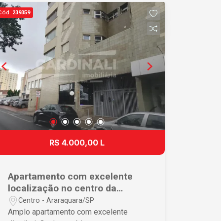
cozinha conta com armários planejados,
Cód.
239359
assim como a área de serviço,
garantindo mais organização e
funcionalidade no dia a dia. O
apartamento dispõe ainda de 1 vaga de
garagem coberta, proporcionando mais
segurança e praticidade. Agende uma
visita e conheça este excelente
apartamento. Uma ótima oportunidade
para morar com conforto e praticidade!
R$ 4.000,00 L
Apartamento com excelente
localização no centro da
cidade
Centro - Araraquara/SP
Amplo apartamento com excelente