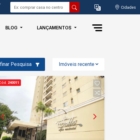
-
Cidades
BLOG
LANÇAMENTOS
finar Pesquisa
Cód.
240011