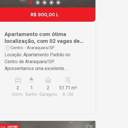
visita e venha conhecer este excelente
imóvel!
R$ 900,00 L
Apartamento com ótima
localização, com 02 vagas de
garagem.
Centro - Araraquara/SP
Locação: Apartamento Padrão no
Centro de Araraquara/SP.
Apresentamos uma excelente
oportunidade de locação: um
apartamento padrão localizado no
2
1
2
51.71 m²
bairro Centro de Araraquara. Com 02
Dorm.
Banho
Garagens
A. Útil
dormitórios, sala, cozinha, banheiro
social, lavanderia, 01 vagas de garagem
coberta, garagem para moto coberta
Ótima localização próxima de
mercados, escolas, restaurantes,
Cód.
209789