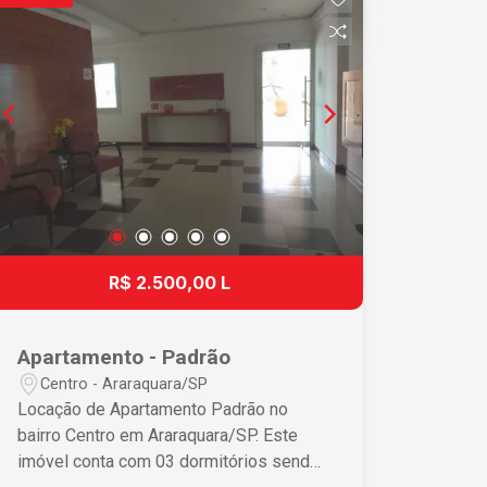
farmácias a 2 minutos do centro da
cidade. Para mais informações, entre
em contato conosco. Aproveite essa
oportunidade e agende uma visita para
conhecer seu novo lar!
R$ 2.500,00 L
Apartamento - Padrão
Centro - Araraquara/SP
Locação de Apartamento Padrão no
bairro Centro em Araraquara/SP. Este
imóvel conta com 03 dormitórios sendo