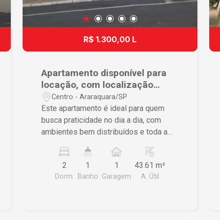
R$ 1.300,00 L
Apartamento disponível para
locação, com localização
privilegiada.
Centro - Araraquara/SP
Este apartamento é ideal para quem
busca praticidade no dia a dia, com
ambientes bem distribuídos e toda a
comodidade que você e sua família
merecem. O imóvel conta com: - 02
2
1
1
43.61 m²
dormitórios; - Sala aconchegante; -
Dorm.
Banho
Garagem
A. Útil
Cozinha com armários planejados; -
Banheiro social; - Lavanderia; - 01 ar-
condicionado; - Garagem coberta.
Condomínio com portaria 24 horas,